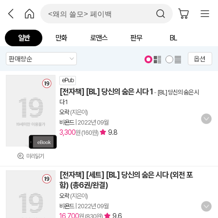
일반
만화
로맨스
판무
BL
옵션
ePub
[전자책] [BL] 당신의 숨은 시다 1
-
[BL] 당신의 숨은 시
다 1
오락
(지은이)
비욘드
|
2022년 09월
3,300
9.8
원 (160원)
미리읽기
[전자책] [세트] [BL] 당신의 숨은 시다 (외전 포
함) (총6권/완결)
오락
(지은이)
비욘드
|
2022년 09월
16,700
9.6
원 (830원)