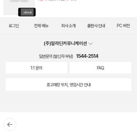
로그인
전체 메뉴
회사 소개
출판사 안내
PC 버전
(주)알라딘커뮤니케이션
1544-2514
일반문의 (발신자 부담)
1:1 문의
FAQ
중고매장 위치, 영업시간 안내
뒤로가
기