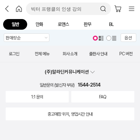
일반
만화
로맨스
판무
BL
옵션
로그인
전체 메뉴
회사 소개
출판사 안내
PC 버전
(주)알라딘커뮤니케이션
1544-2514
일반문의 (발신자 부담)
1:1 문의
FAQ
중고매장 위치, 영업시간 안내