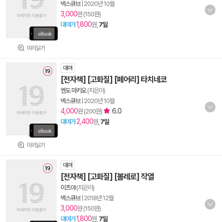
넥스큐브
|
2020년 10월
3,000
원 (150원)
1,800
대여가
원,
7일
미리읽기
대여
[전자책] [고화질] [페어리] 타치네코
엔도 마키오
(지은이)
넥스큐브
|
2020년 10월
4,000
6.0
원 (200원)
2,400
대여가
원,
7일
미리읽기
대여
[전자책] [고화질] [볼레로] 작열
이츠야
(지은이)
넥스큐브
|
2018년 12월
3,000
원 (150원)
1,800
대여가
원,
7일