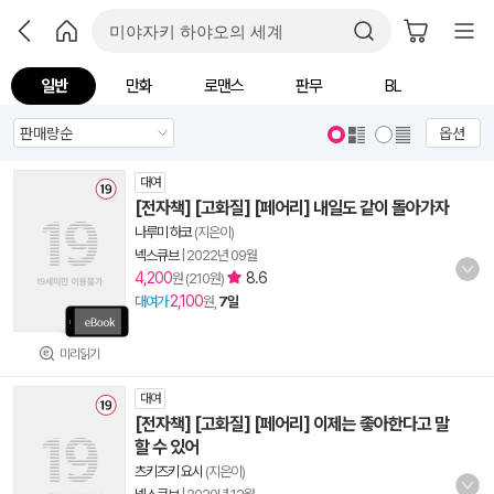
일반
만화
로맨스
판무
BL
옵션
대여
[전자책] [고화질] [페어리] 내일도 같이 돌아가자
나루미 하코
(지은이)
넥스큐브
|
2022년 09월
4,200
8.6
원 (210원)
2,100
대여가
원,
7일
미리읽기
대여
[전자책] [고화질] [페어리] 이제는 좋아한다고 말
할 수 있어
츠키즈키 요시
(지은이)