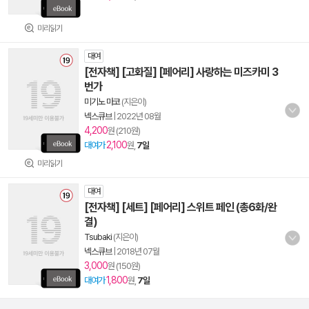
미리읽기
대여
[전자책] [고화질] [페어리] 사랑하는 미즈카미 3
번가
미기노 마코
(지은이)
넥스큐브
|
2022년 08월
4,200
원 (210원)
2,100
대여가
원,
7일
미리읽기
대여
[전자책] [세트] [페어리] 스위트 페인 (총6화/완
결)
Tsubaki
(지은이)
넥스큐브
|
2018년 07월
3,000
원 (150원)
1,800
대여가
원,
7일