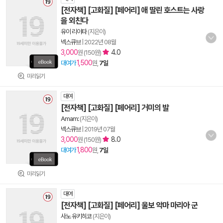
[전자책] [고화질] [페어리] 애 딸린 호스트는 사랑
을 외친다
유이 리이타
(지은이)
넥스큐브
|
2022년 08월
3,000
4.0
원 (150원)
1,500
대여가
원,
7일
미리읽기
대여
[전자책] [고화질] [페어리] 거미의 발
Amam:
(지은이)
넥스큐브
|
2019년 07월
3,000
8.0
원 (150원)
1,800
대여가
원,
7일
미리읽기
대여
[전자책] [고화질] [페어리] 울보 악마 마리아 군
사노 유키히코
(지은이)