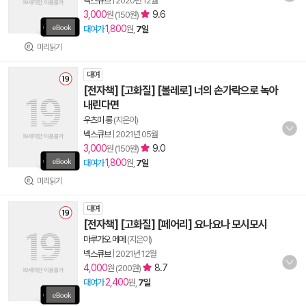
넥스큐브
|
2020년 12월
3,000
9.6
원 (150원)
1,800
대여가
원,
7일
미리읽기
대여
[전자책] [고화질] [볼레로] 너의 손가락으로 녹아
내린다면
우츠미 롱
(지은이)
넥스큐브
|
2021년 05월
3,000
9.0
원 (150원)
1,800
대여가
원,
7일
미리읽기
대여
[전자책] [고화질] [페어리] 요나요나 모시모시
마루가오 메메
(지은이)
넥스큐브
|
2021년 12월
4,000
8.7
원 (200원)
2,400
대여가
원,
7일