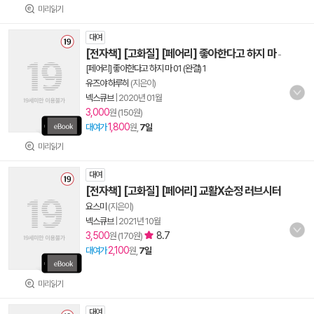
미리읽기
대여
[전자책] [고화질] [페어리] 좋아한다고 하지 마
-
[페어리] 좋아한다고 하지 마 01 (완결) 1
유즈야 하루히
(지은이)
넥스큐브
|
2020년 01월
3,000
원 (150원)
1,800
대여가
원,
7일
미리읽기
대여
[전자책] [고화질] [페어리] 교활X순정 러브시터
요스미
(지은이)
넥스큐브
|
2021년 10월
3,500
8.7
원 (170원)
2,100
대여가
원,
7일
미리읽기
대여