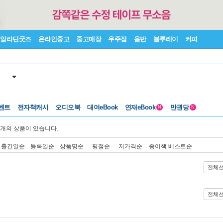
알라딘굿즈
온라인중고
중고매장
우주점
음반
블루레이
커피
벤트
전자책캐시
오디오북
대여eBook
연재eBook
만권당
N
N
개의 상품이 있습니다.
출간일순
등록일순
상품명순
평점순
저가격순
종이책 베스트순
전체
전체