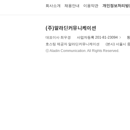
회사소개
채용안내
이용약관
개인정보처리방
(주)알라딘커뮤니케이션
대표이사 최우경
사업자등록 201-81-23094
통
호스팅 제공자 알라딘커뮤니케이션
(본사) 서울시 중
ⓒ Aladin Communication. All Rights Reserved.