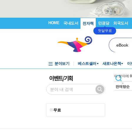
HOME
국내도서
만권당
외국도서
전자책
첫달무료
eBook
분야보기
베스트셀러
새로나온책
이
이벤트/기획
이 분야에
0
판매량순
무료