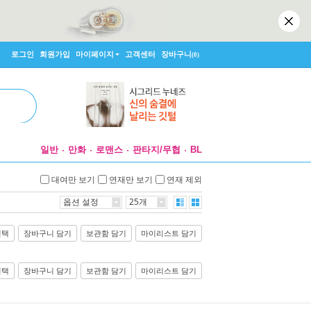
로그인
회원가입
마이페이지
고객센터
장바구니
(0)
일반
만화
로맨스
판타지/무협
BL
대여만 보기
연재만 보기
연재 제외
옵션 설정
25개
선택
장바구니 담기
보관함 담기
마이리스트 담기
선택
장바구니 담기
보관함 담기
마이리스트 담기