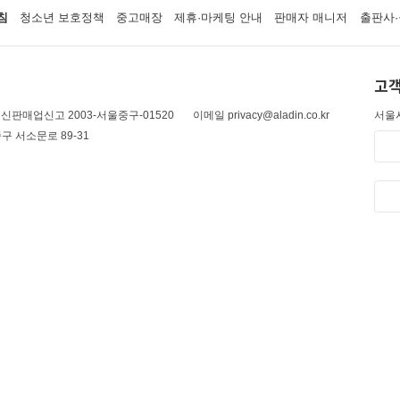
침
청소년 보호정책
중고매장
제휴·마케팅 안내
판매자 매니저
출판사·
고객
신판매업신고 2003-서울중구-01520
이메일 privacy@aladin.co.kr
서울시
구 서소문로 89-31