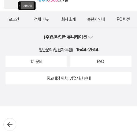
6,900
대여가
원,
7일
로그인
전체 메뉴
회사 소개
출판사 안내
PC 버전
(주)알라딘커뮤니케이션
1544-2514
일반문의 (발신자 부담)
1:1 문의
FAQ
중고매장 위치, 영업시간 안내
뒤로가
기