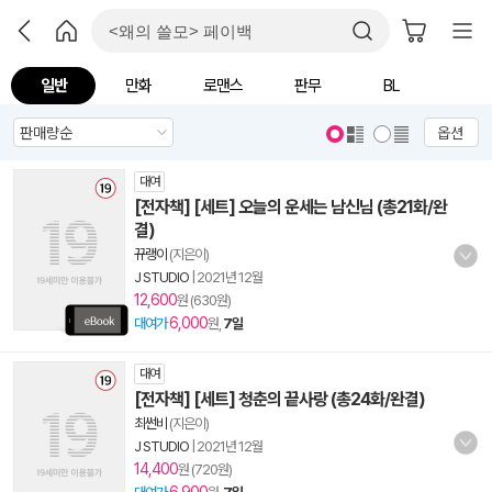
일반
만화
로맨스
판무
BL
옵션
대여
[전자책] [세트] 오늘의 운세는 남신님 (총21화/완
결)
뀨랭이
(지은이)
J STUDIO
|
2021년 12월
12,600
원 (630원)
6,000
대여가
원,
7일
대여
[전자책] [세트] 청춘의 끝사랑 (총24화/완결)
최썬비
(지은이)
J STUDIO
|
2021년 12월
14,400
원 (720원)