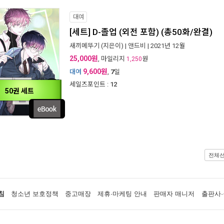
대여
[세트] D-졸업 (외전 포함) (총50화/완결)
새끼메뚜기
(지은이) |
앤드비
| 2021년 12월
25,000원
, 마일리지
원
1,250
9,600원
대여
,
7
일
세일즈포인트 :
12
50권 세트
전체
침
청소년 보호정책
중고매장
제휴·마케팅 안내
판매자 매니저
출판사·