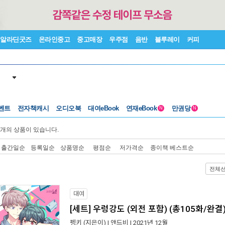
알라딘굿즈
온라인중고
중고매장
우주점
음반
블루레이
커피
벤트
전자책캐시
오디오북
대여eBook
연재eBook
만권당
N
N
개의 상품이 있습니다.
출간일순
등록일순
상품명순
평점순
저가격순
종이책 베스트순
전체
대여
[세트] 우렁강도 (외전 포함) (총105화/완결
펭키
(지은이) |
앤드비
| 2021년 12월