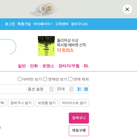
로그인
회원가입
마이페이지
고객센터
장바구니
(0)
일반
만화
로맨스
판타지/무협
BL
대여만 보기
연재만 보기
연재 제외
옵션 설정
25개
선택
장바구니 담기
보관함 담기
마이리스트 담기
장바구니
)
바로구매