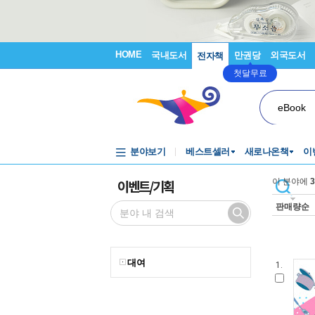
HOME
국내도서
만권당
외국도서
전자책
첫달무료
eBook
분야보기
베스트셀러
새로나온책
이
이벤트/기획
이 분야에
3
판매량순
대여
1.