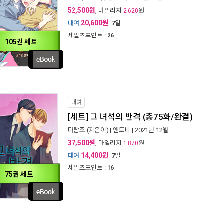
52,500원
, 마일리지
원
2,620
20,600원
대여
,
7
일
세일즈포인트 :
26
105권 세트
대여
[세트] 그 녀석의 반격 (총75화/완결)
다람조
(지은이) |
앤드비
| 2021년 12월
37,500원
, 마일리지
원
1,870
14,400원
대여
,
7
일
세일즈포인트 :
16
75권 세트