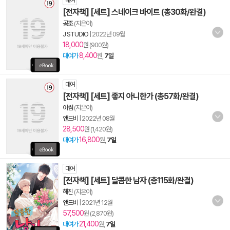
대여
[전자책] [세트] 스네이크 바이트 (총30화/완결)
공조
(지은이)
J STUDIO
|
2022년 09월
18,000
원 (900원)
8,400
대여가
원,
7일
대여
[전자책] [세트] 좋지 아니한가 (총57화/완결)
어썸
(지은이)
앤드비
|
2022년 08월
28,500
원 (1,420원)
16,800
대여가
원,
7일
대여
[전자책] [세트] 달콤한 남자 (총115화/완결)
해진
(지은이)
앤드비
|
2021년 12월
57,500
원 (2,870원)
21,400
대여가
원,
7일