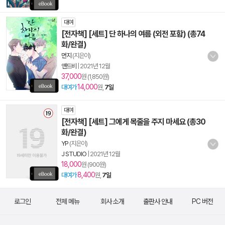
대여
[전자책] [세트] 단 하나의 여름 (외전 포함) (총74
화/완결)
먼지
(지은이)
앤드비
|
2021년 12월
37,000
원 (1,850원)
14,000
대여가
원,
7일
대여
[전자책] [세트] 그에게 목줄을 주지 마세요 (총30
화/완결)
YP
(지은이)
J STUDIO
|
2021년 12월
18,000
원 (900원)
8,400
대여가
원,
7일
로그인
전체 메뉴
회사 소개
출판사 안내
PC 버전