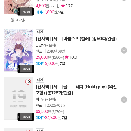
4,500
10.0
원 (220원)
1,800
대여가
원,
3일
미리읽기
대여
[전자책] [세트] 마법수프 (컬러) (총50화/완결)
김공작
(지은이)
앤드비
|
2018년 08월
25,000
10.0
원 (1,250원)
9,000
대여가
원,
7일
대여
[전자책] [세트] 골드 그레이 (Gold gray) (외전
포함) (총128화/완결)
이그린
(지은이)
앤드비
|
2022년 09월
63,500
원 (3,170원)
24,800
대여가
원,
7일