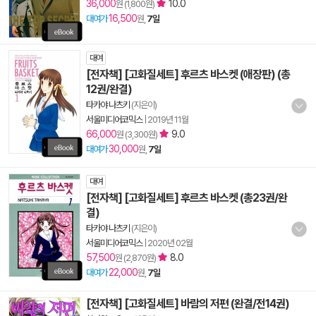
36,000
10.0
원 (1,800원)
16,500
대여가
원,
7일
대여
[전자책] [고화질세트] 후르츠 바스켓 (애장판) (총
12권/완결)
타카야 나츠키
(지은이)
서울미디어코믹스
|
2019년 11월
66,000
9.0
원 (3,300원)
30,000
대여가
원,
7일
대여
[전자책] [고화질세트] 후르츠 바스켓 (총23권/완
결)
타카야 나츠키
(지은이)
서울미디어코믹스
|
2020년 02월
57,500
8.0
원 (2,870원)
22,000
대여가
원,
7일
[전자책] [고화질세트] 바람의 저편 (완결/전14권)