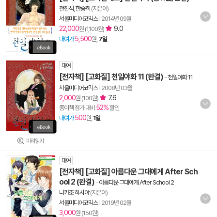
전진석, 한승희
(지은이)
서울미디어코믹스
|
2014년 09월
22,000
9.0
원 (1,100원)
5,500
대여가
원,
7일
대여
[전자책] [고화질] 천일야화 11 (완결)
-
천일야화 11
서울미디어코믹스
|
2008년 03월
2,000
7.6
원 (100원)
52%
종이책 정가 대비
할인
500
대여가
원,
1일
미리읽기
대여
[전자책] [고화질] 아름다운 그대에게 After Sch
ool 2 (완결)
-
아름다운 그대에게 After School 2
나카조 히사야
(지은이)
서울미디어코믹스
|
2019년 02월
3,000
원 (150원)