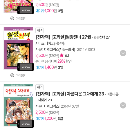
2,500
원 (120원)
1,000
대여가
원,
3일
미리읽기
대여
[전자책] [고화질]월광천녀 27권
-
월광천녀 27
시미즈 레이코
(지은이)
서울미디어코믹스(서울문화사)
|
2014년 08월
2,500
9.1
원 (120원)
29%
종이책 정가 대비
할인
1,400
대여가
원,
3일
미리읽기
대여
[전자책] [고화질] 아름다운 그대에게 23
-
아름다운
그대에게 23
서울미디어코믹스
|
2014년 07월
2,500
원 (120원)
1,200
대여가
원,
3일