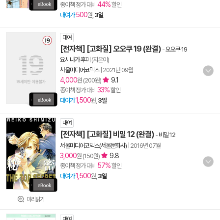
44%
종이책 정가 대비
할인
500
대여가
원,
3일
대여
[전자책] [고화질] 오오쿠 19 (완결)
-
오오쿠 19
요시나가 후미
(지은이)
서울미디어코믹스
|
2021년 09월
4,000
9.1
원 (200원)
33%
종이책 정가 대비
할인
1,500
대여가
원,
3일
대여
[전자책] [고화질] 비밀 12 (완결)
-
비밀 12
서울미디어코믹스(서울문화사)
|
2016년 07월
3,000
9.8
원 (150원)
57%
종이책 정가 대비
할인
1,500
대여가
원,
3일
미리읽기
대여