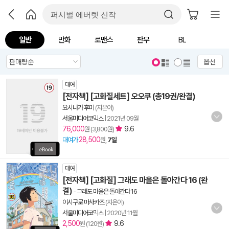
일반
만화
로맨스
판무
BL
옵션
대여
[전자책] [고화질세트] 오오쿠 (총19권/완결)
요시나가 후미
(지은이)
서울미디어코믹스
|
2021년 09월
76,000
9.6
원 (3,800원)
28,500
대여가
원,
7일
대여
[전자책] [고화질] 그래도 마을은 돌아간다 16 (완
결)
-
그래도 마을은 돌아간다 16
이시구로 마사카즈
(지은이)
서울미디어코믹스
|
2020년 11월
2,500
9.6
원 (120원)