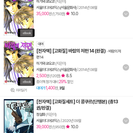
히가와 쿄오코
(지은이)
서울미디어코믹스(서울문화사)
|
2014년 08월
35,000
10.0
원 (1,750원)
대여
[전자책] [고화질] 바람의 저편 14 (완결)
-
바람의 저
편 14
히가와 쿄오코
(지은이)
서울미디어코믹스(서울문화사)
|
2014년 08월
2,500
8.5
원 (120원)
29%
종이책 정가 대비
할인
1,400
대여가
원,
3일
미리읽기
[전자책] [고화질세트] 더 콩쿠르(단행본) (총13
권/완결)
정설화
(지은이)
서울미디어코믹스
|
2020년 09월
39,000
10.0
원 (1,950원)