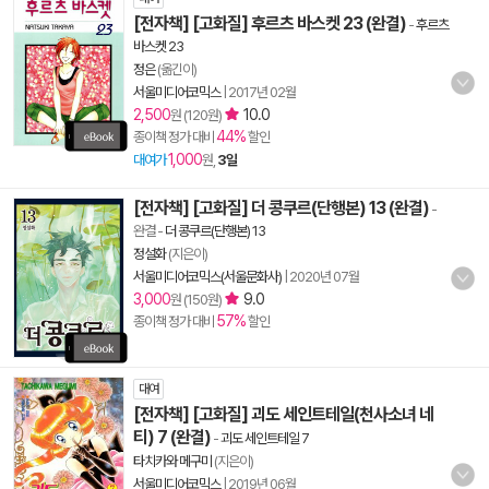
[전자책] [고화질] 후르츠 바스켓 23 (완결)
-
후르츠
바스켓 23
정은
(옮긴이)
서울미디어코믹스
|
2017년 02월
2,500
10.0
원 (120원)
44%
종이책 정가 대비
할인
1,000
대여가
원,
3일
[전자책] [고화질] 더 콩쿠르(단행본) 13 (완결)
-
완결
-
더 콩쿠르(단행본) 13
정설화
(지은이)
서울미디어코믹스(서울문화사)
|
2020년 07월
3,000
9.0
원 (150원)
57%
종이책 정가 대비
할인
대여
[전자책] [고화질] 괴도 세인트테일(천사소녀 네
티) 7 (완결)
-
괴도 세인트테일 7
타치카와 메구미
(지은이)
서울미디어코믹스
|
2019년 06월