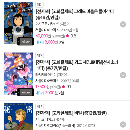
대여
[전자책] [고화질세트] 그래도 마을은 돌아간다
(총16권/완결)
이시구로 마사카즈
(지은이)
서울미디어코믹스
|
2020년 11월
40,000
9.8
원 (2,000원)
8,000
대여가
원,
7일
대여
[전자책] [고화질세트] 괴도 세인트테일(천사소녀
네티) (총7권/완결)
타치카와 메구미
(지은이)
서울미디어코믹스
|
2019년 06월
17,500
9.1
원 (870원)
7,000
대여가
원,
7일
대여
[전자책] [고화질세트] 비밀 (총12권/완결)
시미즈 레이코
(지은이)
서울미디어코믹스(서울문화사)
|
2016년 07월