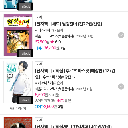
대여
[전자책] [세트] 월광천녀 (전27권/완결)
시미즈 레이코
(지은이)
서울미디어코믹스(서울문화사)
|
2014년 08월
67,500
6.0
원
36,400
대여가
원,
7일
대여
[전자책] [고화질] 후르츠 바스켓 (애장판) 12 (완
결)
-
후르츠 바스켓 (애장판) 12
타카야 나츠키
(지은이)
서울미디어코믹스(서울문화사)
|
2019년 11월
5,500
원 (270원)
44%
종이책 정가 대비
할인
2,500
대여가
원,
3일
미리읽기
대여
[전자책] [고화질세트] 천일야화 (총11권/완결)