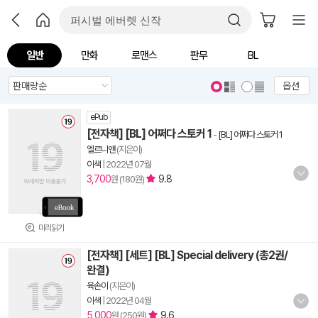
일반
만화
로맨스
판무
BL
옵션
ePub
[전자책] [BL] 어쩌다 스토커 1
-
[BL] 어쩌다 스토커 1
엘르니앤
(지은이)
이색
|
2022년 07월
3,700
9.8
원 (180원)
미리읽기
[전자책] [세트] [BL] Special delivery (총2권/
완결)
육손이
(지은이)
이색
|
2022년 04월
5,000
9.6
원 (250원)