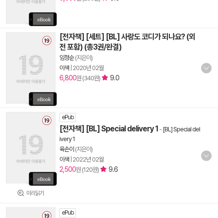
[전자책] [세트] [BL] 사랑도 코디가 되나요? (외
전 포함) (총3권/완결)
임청순
(지은이)
이색
|
2020년 02월
6,800
9.0
원 (340원)
ePub
[전자책] [BL] Special delivery 1
-
[BL] Special del
ivery 1
육손이
(지은이)
이색
|
2022년 02월
2,500
9.6
원 (120원)
미리읽기
ePub