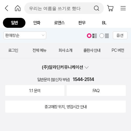
일반
만화
로맨스
판무
BL
옵션
로그인
전체 메뉴
회사 소개
출판사 안내
PC 버전
(주)알라딘커뮤니케이션
1544-2514
일반문의 (발신자 부담)
1:1 문의
FAQ
중고매장 위치, 영업시간 안내