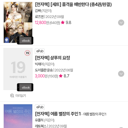
[전자책] [세트] 품격을 배반한다 (총4권/완결)
김빠
(지은이)
로즈엔
|
2022년 09월
12,800
9.8
원 (640원)
ePub
[전자책] 샴푸의 요정
빅제이
(지은이)
도서출판 윤송
|
2022년 06월
3,000
8.7
원 (150원)
미리읽기
ePub
[전자책] 여름 별장의 주인 1
-
여름 별장의 주인 1
유폴히
(지은이)
레토북스
|
2022년 09월