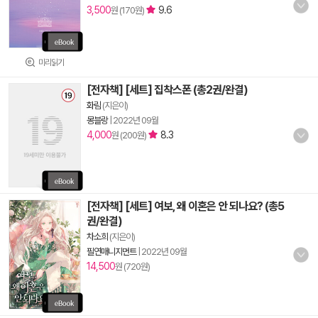
3,500
9.6
원 (170원)
미리읽기
[전자책] [세트] 집착스폰 (총2권/완결)
화림
(지은이)
몽블랑
|
2022년 09월
4,000
8.3
원 (200원)
[전자책] [세트] 여보, 왜 이혼은 안 되나요? (총5
권/완결)
차소희
(지은이)
필연매니지먼트
|
2022년 09월
14,500
원 (720원)