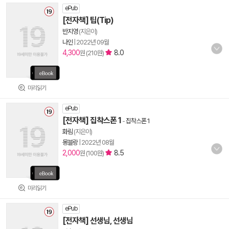
ePub
[전자책] 팁(Tip)
반지영
(지은이)
나인
|
2022년 09월
4,300
8.0
원 (210원)
미리읽기
ePub
[전자책] 집착스폰 1
-
집착스폰 1
화림
(지은이)
몽블랑
|
2022년 08월
2,000
8.5
원 (100원)
미리읽기
ePub
[전자책] 선생님, 선생님