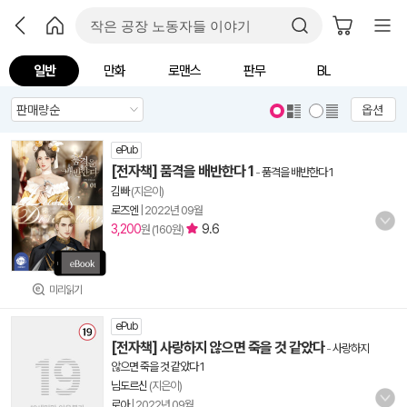
일반
만화
로맨스
판무
BL
옵션
ePub
[전자책] 품격을 배반한다 1
-
품격을 배반한다 1
김빠
(지은이)
로즈엔
|
2022년 09월
3,200
9.6
원 (160원)
미리읽기
ePub
[전자책] 사랑하지 않으면 죽을 것 같았다
-
사랑하지
않으면 죽을 것 같았다 1
님도르신
(지은이)
로아
|
2022년 09월