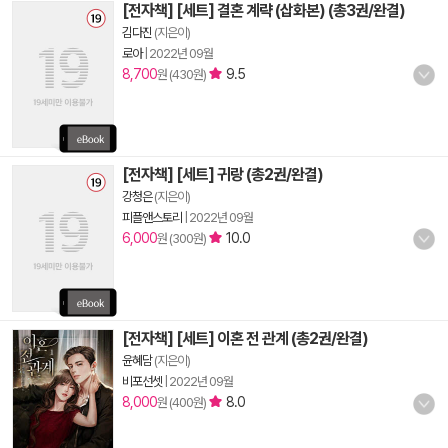
[전자책] [세트] 결혼 계략 (삽화본) (총3권/완결)
김다진
(지은이)
로아
|
2022년 09월
8,700
9.5
원 (430원)
[전자책] [세트] 귀랑 (총2권/완결)
강청은
(지은이)
피플앤스토리
|
2022년 09월
6,000
10.0
원 (300원)
[전자책] [세트] 이혼 전 관계 (총2권/완결)
윤혜담
(지은이)
비포선셋
|
2022년 09월
8,000
8.0
원 (400원)