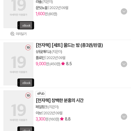
라솔
(지은이)
문릿노블
|
2022년 09월
1,600
원 (80원)
미리읽기
[전자책] [세트] 물드는 밤 (총3권/완결)
상림(메리J)
(지은이)
플로린
|
2022년 09월
9,000
8.5
원 (450원)
ePub
[전자책] 창백한 분홍의 시간
페일핑크
(지은이)
이브
|
2022년 09월
3,300
8.8
원 (160원)