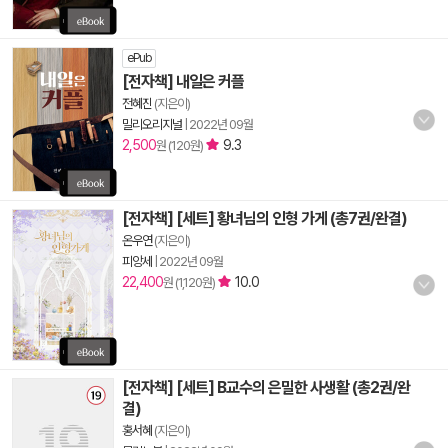
ePub
[전자책] 내일은 커플
전혜진
(지은이)
밀리오리지널
|
2022년 09월
2,500
9.3
원 (120원)
[전자책] [세트] 황녀님의 인형 가게 (총7권/완결)
온우연
(지은이)
피앙세
|
2022년 09월
22,400
10.0
원 (1,120원)
[전자책] [세트] B교수의 은밀한 사생활 (총2권/완
결)
홍서혜
(지은이)