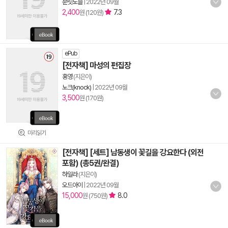
문릿노블
|
2022년 09월
2,400
7.3
원 (120원)
ePub
[전자책] 마성의 편집장
홍영
(지은이)
노크(knock)
|
2022년 09월
3,500
원 (170원)
미리읽기
[전자책] [세트] 남동생이 꽃길을 강요한다 (외전
포함) (총5권/완결)
하일라
(지은이)
오드아이
|
2022년 09월
15,000
8.0
원 (750원)