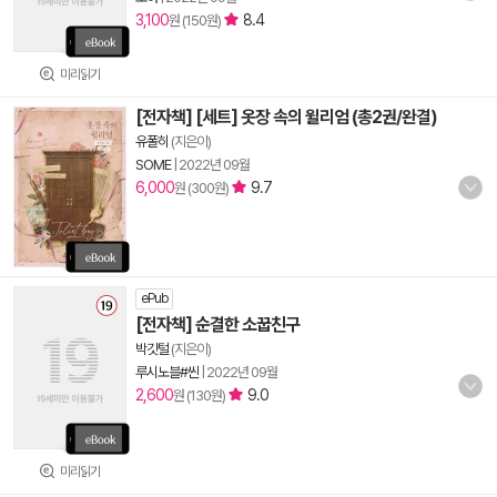
3,100
8.4
원 (150원)
미리읽기
[전자책] [세트] 옷장 속의 윌리엄 (총2권/완결)
유폴히
(지은이)
SOME
|
2022년 09월
6,000
9.7
원 (300원)
ePub
[전자책] 순결한 소꿉친구
박깃털
(지은이)
루시노블#씬
|
2022년 09월
2,600
9.0
원 (130원)
미리읽기