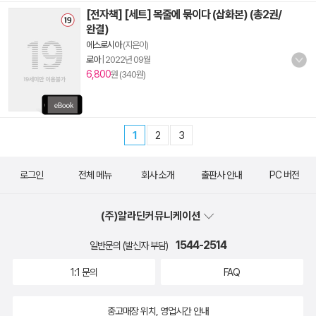
[전자책] [세트] 목줄에 묶이다 (삽화본) (총2권/
완결)
에스로시아
(지은이)
로아
|
2022년 09월
6,800
원 (340원)
1
2
3
로그인
전체 메뉴
회사 소개
출판사 안내
PC 버전
(주)알라딘커뮤니케이션
1544-2514
일반문의 (발신자 부담)
1:1 문의
FAQ
중고매장 위치, 영업시간 안내