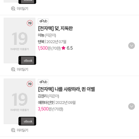
미리읽기
ePub
[전자책] 덫, 지독한
마뇽
(지은이)
텐북
|
2022년 07월
1,500
6.5
원 (70원)
미리읽기
ePub
[전자책] 나를 사랑하라, 퀸 이벨
김원리
(지은이)
애프터선셋
|
2022년 09월
3,500
원 (170원)
미리읽기