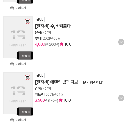
미리읽기
ePub
[전자책] 수, 빠져들다
문희
(지은이)
루체
|
2021년 05월
4,000
10.0
원 (200원)
미리읽기
ePub
[전자책] 에덴의 뱀과 이브
-
에덴의 뱀과 이브 1
강하
(지은이)
하트퀸
|
2021년 04월
3,500
10.0
원 (170원)
미리읽기