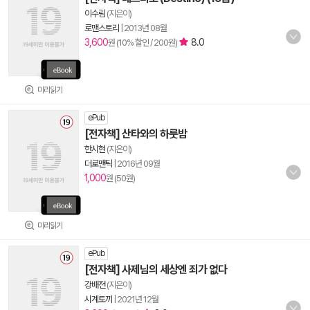
이수림
(지은이)
로맨스토리
|
2013년 08월
3,600
8.0
원 (10% 할인 / 200원)
미리읽기
ePub
[전자책] 산타와의 하룻밤
한시현
(지은이)
더로맨틱
|
2016년 09월
1,000
원 (50원)
미리읽기
ePub
[전자책] 사제님의 세상엔 죄가 없다
강배전
(지은이)
시계토끼
|
2021년 12월