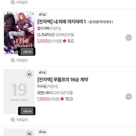
미리읽기
ePub
[전자책] 내 최애 까지마라 1
-
내 최애 까지마라 1
멸치가짜
(지은이)
CL프로덕션
|
2018년 01월
3,500
8.0
원 (170원)
미리읽기
ePub
[전자책] 루돌프의 19금 계약
이수림
(지은이)
로맨스토리
|
2013년 12월
1,500
10.0
원 (70원)
미리읽기
ePub