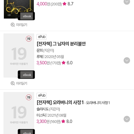
4,000
8.7
원 (200원)
미리읽기
ePub
[전자책] 그 남자의 분리불안
문희
(지은이)
루체
|
2020년 05월
3,500
6.0
원 (170원)
미리읽기
ePub
[전자책] 오라버니의 사정 1
-
오라버니의 사정 1
솔라시도
(지은이)
미스틱
|
2021년 08월
3,300
8.0
원 (160원)