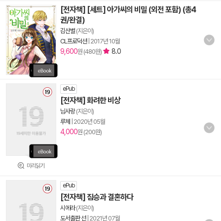
[전자책] [세트] 아가씨의 비밀 (외전 포함) (총4
권/완결)
김산별
(지은이)
CL프로덕션
|
2017년 10월
9,600
8.0
원 (480원)
ePub
[전자책] 화려한 비상
님사랑
(지은이)
루체
|
2020년 05월
4,000
원 (200원)
미리읽기
ePub
[전자책] 짐승과 결혼하다
시에라
(지은이)
도서출판 선
|
2021년 07월