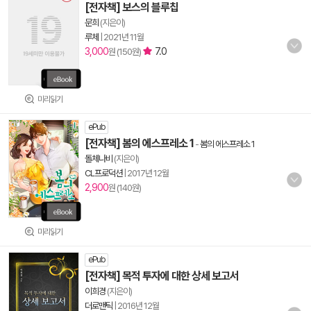
[전자책] 보스의 블루칩
문희
(지은이)
루체
|
2021년 11월
3,000
7.0
원 (150원)
미리읽기
ePub
[전자책] 봄의 에스프레소 1
-
봄의 에스프레소 1
돌체나비
(지은이)
CL프로덕션
|
2017년 12월
2,900
원 (140원)
미리읽기
ePub
[전자책] 목적 투자에 대한 상세 보고서
이희경
(지은이)
더로맨틱
|
2016년 12월