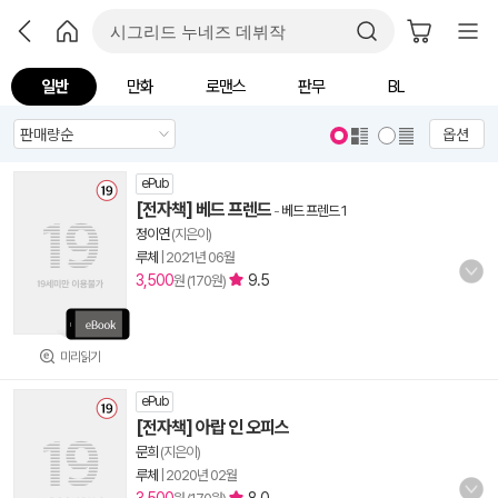
일반
만화
로맨스
판무
BL
옵션
ePub
[전자책] 베드 프렌드
-
베드 프렌드 1
정이연
(지은이)
루체
|
2021년 06월
3,500
9.5
원 (170원)
미리읽기
ePub
[전자책] 아랍 인 오피스
문희
(지은이)
루체
|
2020년 02월