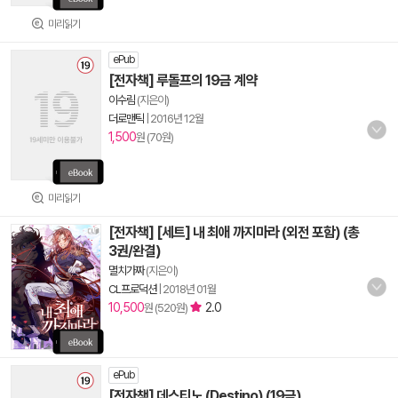
미리읽기
ePub
[전자책] 루돌프의 19금 계약
이수림
(지은이)
더로맨틱
|
2016년 12월
1,500
원 (70원)
미리읽기
[전자책] [세트] 내 최애 까지마라 (외전 포함) (총
3권/완결)
멸치가짜
(지은이)
CL프로덕션
|
2018년 01월
10,500
2.0
원 (520원)
ePub
[전자책] 데스티노 (Destino) (19금)