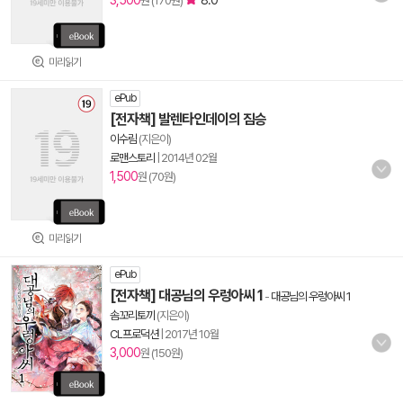
3,500
8.0
원 (170원)
미리읽기
ePub
[전자책] 발렌타인데이의 짐승
이수림
(지은이)
로맨스토리
|
2014년 02월
1,500
원 (70원)
미리읽기
ePub
[전자책] 대공님의 우렁아씨 1
-
대공님의 우렁아씨 1
솜꼬리토끼
(지은이)
CL프로덕션
|
2017년 10월
3,000
원 (150원)