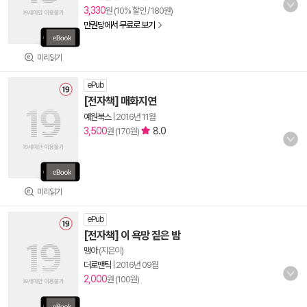
3,330
원 (10% 할인 / 180원)
만권당에서 무료로 보기
미리읽기
ePub
[전자책] 매화지연
예원북스
|
2016년 11월
3,500
8.0
원 (170원)
미리읽기
ePub
[전자책] 이 욕망 짙은 밤
맹아
(지은이)
더로맨틱
|
2016년 09월
2,000
원 (100원)