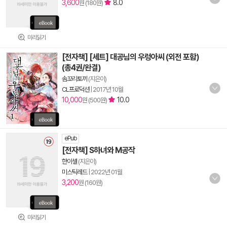
3,600
8.0
원 (180원)
미리읽기
[전자책] [세트] 대공님의 우렁아씨 (외전 포함)
(총4권/완결)
솜꼬리토끼
(지은이)
CL프로덕션
|
2017년 10월
10,000
10.0
원 (500원)
ePub
[전자책] S하녀와 M공작
한이셀
(지은이)
미스틱레드
|
2022년 01월
3,200
원 (160원)
미리읽기