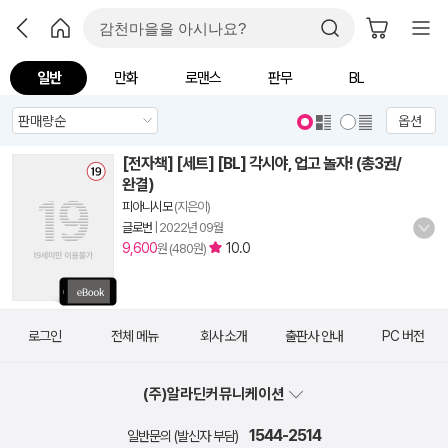
일반
만화
로맨스
판무
BL
옵션
[전자책] [세트] [BL] 각시야, 업고 놀자! (총3권/
완결)
피아니시모
(지은이)
글로번
|
2022년 09월
9,600
10.0
원 (480원)
로그인
전체 메뉴
회사 소개
출판사 안내
PC 버전
(주)알라딘커뮤니케이션
1544-2514
일반문의 (발신자 부담)