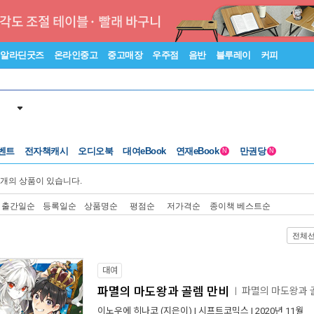
알라딘굿즈
온라인중고
중고매장
우주점
음반
블루레이
커피
벤트
전자책캐시
오디오북
대여eBook
연재eBook
만권당
N
N
개의 상품이 있습니다.
출간일순
등록일순
상품명순
평점순
저가격순
종이책 베스트순
전체
대여
파멸의 마도왕과 골렘 만비
파멸의 마도왕과 
ㅣ
이노우에 히나코
(지은이) |
시프트코믹스
| 2020년 11월