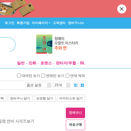
로그인
회원가입
마이페이지
고객센터
장바구니
(0)
일반
만화
로맨스
판타지/무협
BL
대여만 보기
연재만 보기
연재 제외
옵션 설정
25개
선택
장바구니 담기
보관함 담기
마이리스트 담기
장바구니
골렘 만비 시리즈보기
바로구매