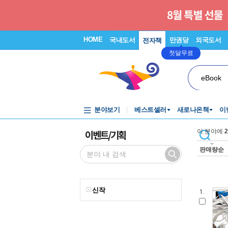
HOME
국내도서
만권당
외국도서
전자책
첫달무료
eBook
분야보기
베스트셀러
새로나온책
이
이벤트/기획
이 분야에
2
판매량순
신작
1.