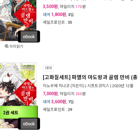
3,500원
, 마일리지
원
170
1,800원
대여
,
3
일
세일즈포인트 :
35
미리읽기
대여
[고화질세트] 파멸의 마도왕과 골렘 만비 (총
이노우에 히나코
(지은이) |
시프트코믹스
| 2020년 12월
7,000원
, 마일리지
원
350
3,600원
대여
,
7
일
세일즈포인트 :
29
2권 세트