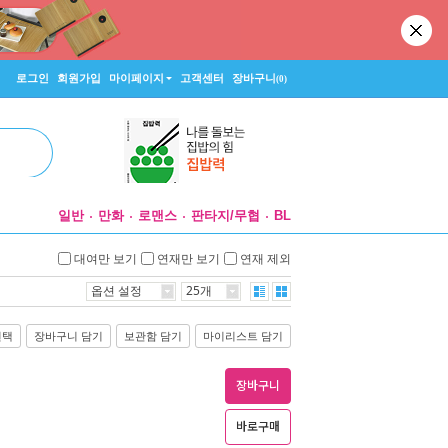
로그인
회원가입
마이페이지
고객센터
장바구니
(0)
일반
만화
로맨스
판타지/무협
BL
대여만 보기
연재만 보기
연재 제외
옵션 설정
25개
선택
장바구니 담기
보관함 담기
마이리스트 담기
장바구니
바로구매