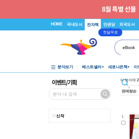
HOME
국내도서
만권당
외국도서
전자책
첫달무료
eBook
분야보기
베스트셀러
새로나온책
이
이벤트/기획
이 분야에
2
판매량순
신작
1.