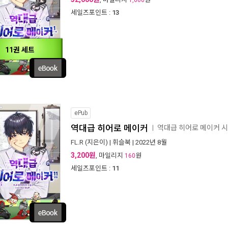
1,600
세일즈포인트 :
13
11권 세트
ePub
역대급 히어로 메이커
역대급 히어로 메이커 
ㅣ
FL.R
(지은이) |
휘슬북
| 2022년 8월
3,200원
, 마일리지
원
160
세일즈포인트 :
11