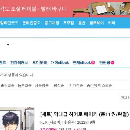
알라딘굿즈
온라인중고
중고매장
우주점
음반
블루레이
커피
벤트
전자책캐시
오디오북
대여eBook
연재eBook
만권당
N
N
개의 상품이 있습니다.
출간일순
등록일순
상품명순
평점순
저가격순
종이책 베스트순
전체
[세트] 역대급 히어로 메이커 (총11권/완결)
FL.R
(지은이) |
휘슬북
| 2022년 9월
32,000원
, 마일리지
원