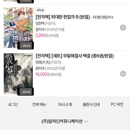
ePub
[전자책] 위대한 편집자 9 (완결)
-
위대한 편집자 9
임한백
(지은이)
문피아
|
2020년 10월
3,200
원 (160원)
[전자책] [세트] 무림해결사 백결 (총6권/완결)
편광(片光)
(지은이)
문피아
|
2022년 05월
16,000
원 (800원)
로그인
전체 메뉴
회사 소개
출판사 안내
PC 버전
(주)알라딘커뮤니케이션