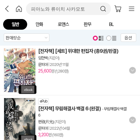
일반
만화
로맨스
판무
BL
옵션
[전자책] [세트] 위대한 편집자 (총9권/완결)
임한백
(지은이)
문피아
|
2020년 11월
25,600
원 (1,280원)
ePub
[전자책] 무림해결사 백결 6 (완결)
-
무림해결사 백결
6
편광(片光)
(지은이)
문피아
|
2022년 04월
3,200
원 (160원)