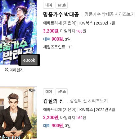
대여
ePub
명품가수 박태공
명품가수 박태공 시리즈보기
ㅣ
에바트리체
(지은이) |
KW북스
| 2020년 7월
3,200원
, 마일리지
원
160
900원
대여
,
3
일
세일즈포인트 :
11
미리읽기
대여
ePub
갑질의 신
갑질의 신 시리즈보기
ㅣ
에바트리체
(지은이) |
KW북스
| 2022년 6월
3,200원
, 마일리지
원
160
900원
대여
,
3
일