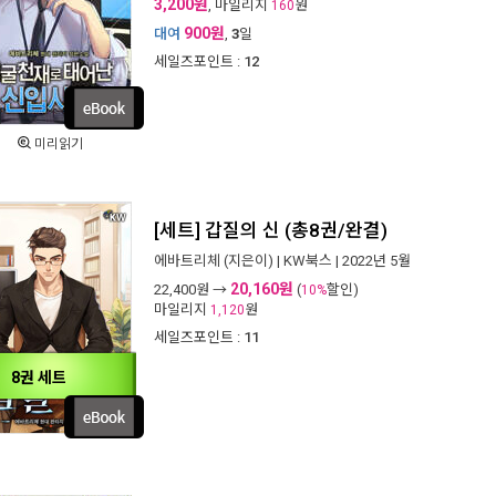
3,200원
, 마일리지
원
160
900원
대여
,
3
일
세일즈포인트 :
12
미리읽기
[세트] 갑질의 신 (총8권/완결)
에바트리체
(지은이) |
KW북스
| 2022년 5월
20,160원
22,400
원 →
(
할인)
10%
마일리지
원
1,120
세일즈포인트 :
11
8권 세트