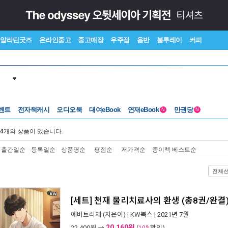
알라딘굿즈
온라인중고
중고매장
우주점
음반
블루레이
커피
벤트
전자책캐시
오디오북
대여eBook
연재eBook
만권당
N
N
4
개의 상품이 있습니다.
출간일순
등록일순
상품명순
평점순
저가격순
종이책 베스트순
전체
[세트] 천재 물리치료사의 환생 (총8권/완결
에바트리체
(지은이) |
KW북스
| 2021년 7월
20,160원
22,400
원 →
(
할인)