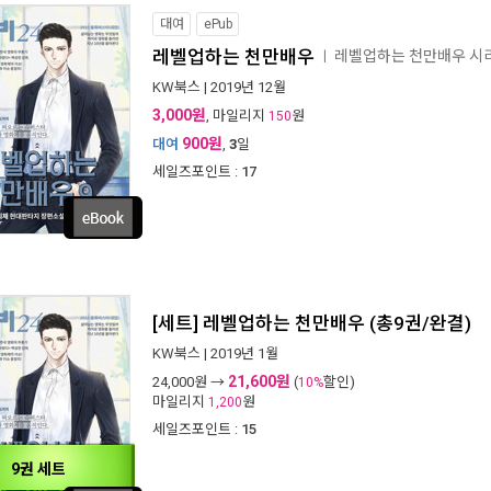
대여
ePub
레벨업하는 천만배우
레벨업하는 천만배우 시
ㅣ
KW북스
| 2019년 12월
3,000원
, 마일리지
원
150
900원
대여
,
3
일
세일즈포인트 :
17
[세트] 레벨업하는 천만배우 (총9권/완결)
KW북스
| 2019년 1월
21,600원
24,000
원 →
(
할인)
10%
마일리지
원
1,200
세일즈포인트 :
15
9권 세트