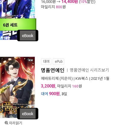
14,400원
16,000
원 →
(
할인)
10%
마일리지
원
800
6권 세트
대여
ePub
명품연예인
명품연예인 시리즈보기
ㅣ
에바트리체
(지은이) |
KW북스
| 2021년 1월
3,200원
, 마일리지
원
160
900원
대여
,
3
일
미리읽기