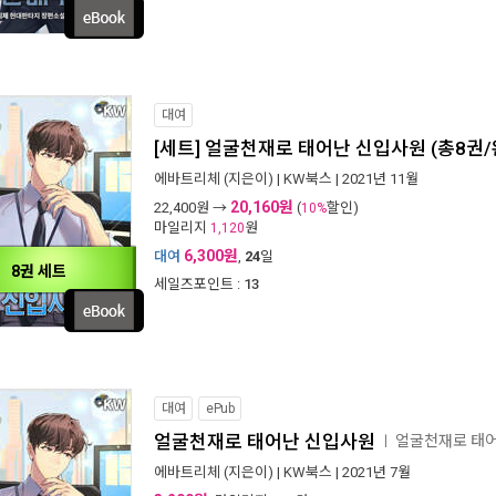
대여
[세트] 얼굴천재로 태어난 신입사원 (총8권/
에바트리체
(지은이) |
KW북스
| 2021년 11월
20,160원
22,400
원 →
(
할인)
10%
마일리지
원
1,120
6,300원
대여
,
24
일
8권 세트
세일즈포인트 :
13
대여
ePub
얼굴천재로 태어난 신입사원
얼굴천재로 태
ㅣ
에바트리체
(지은이) |
KW북스
| 2021년 7월