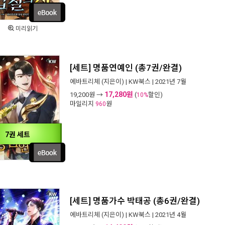
미리읽기
[세트] 명품연예인 (총7권/완결)
에바트리체
(지은이) |
KW북스
| 2021년 7월
17,280원
19,200
원 →
(
할인)
10%
마일리지
원
960
7권 세트
[세트] 명품가수 박태공 (총6권/완결)
에바트리체
(지은이) |
KW북스
| 2021년 4월