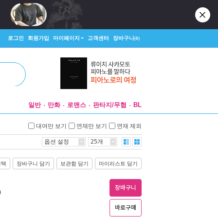
로그인
회원가입
마이페이지
고객센터
장바구니
(0)
일반
만화
로맨스
판타지/무협
BL
대여만 보기
연재만 보기
연재 제외
옵션 설정
25개
선택
장바구니 담기
보관함 담기
마이리스트 담기
장바구니
)
바로구매