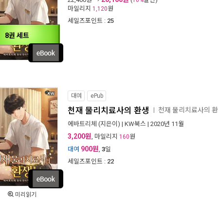
10%
마일리지
원
1,120
세일즈포인트 :
25
8권 세트
대여
ePub
천재 물리치료사의 환생
천재 물리치료사의 
ㅣ
에바트리체
(지은이) |
KW북스
| 2020년 11월
3,200원
, 마일리지
원
160
900원
대여
,
3
일
세일즈포인트 :
22
미리읽기