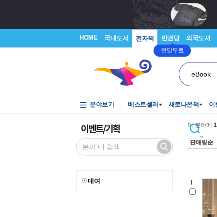
HOME
국내도서
만권당
외국도서
전자책
첫달무료
eBook
분야보기
베스트셀러
새로나온책
이
이벤트/기획
이 분야에
1
판매량순
대여
1.