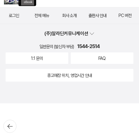
로그인
전체 메뉴
회사 소개
출판사 안내
PC 버전
(주)알라딘커뮤니케이션
1544-2514
일반문의 (발신자 부담)
1:1 문의
FAQ
중고매장 위치, 영업시간 안내
뒤로가
기