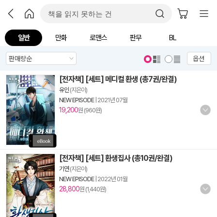
일반
만화
로맨스
판무
BL
옵션
[전자책] [세트] 메디컬 환생 (총7권/완결)
유인
(지은이)
NEW EPISODE
|
2021년 07월
19,200
원 (960원)
[전자책] [세트] 환생집사 (총10권/완결)
기연
(지은이)
NEW EPISODE
|
2022년 01월
28,800
원 (1,440원)