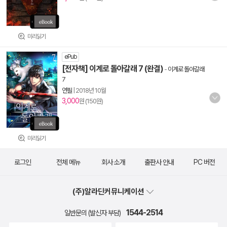
미리읽기
ePub
[전자책] 이계로 돌아갈래 7 (완결)
-
이계로 돌아갈래
7
연필
|
2018년 10월
3,000
원 (150원)
미리읽기
로그인
전체 메뉴
회사 소개
출판사 안내
PC 버전
(주)알라딘커뮤니케이션
1544-2514
일반문의 (발신자 부담)