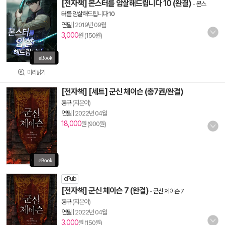
[전자책] 몬스터를 암살해드립니다 10 (완결)
-
몬스
터를 암살해드립니다 10
연필
|
2019년 09월
3,000
원 (150원)
미리읽기
[전자책] [세트] 군신 체이슨 (총7권/완결)
홍규
(지은이)
연필
|
2022년 04월
18,000
원 (900원)
ePub
[전자책] 군신 체이슨 7 (완결)
-
군신 체이슨 7
홍규
(지은이)
연필
|
2022년 04월
3,000
원 (150원)