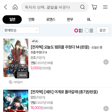
일반
만화
로맨스
판무
BL
옵션
ePub
[전자책] 오늘도 램프를 주웠다 14 (완결)
-
오늘도 램
프를 주웠다 14
신조
(지은이)
연필
|
2021년 08월
3,000
원 (150원)
미리읽기
[전자책] [세트] 이계로 돌아갈래 (총7권/완결)
담인
(지은이)
연필
|
2021년 05월
18,000
원 (900원)