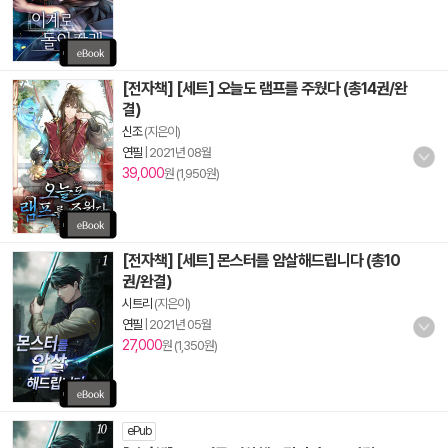
[전자책] [세트] 오늘도 램프를 주웠다 (총14권/완
결)
신조
(지은이)
연필
|
2021년 08월
39,000
원 (1,950원)
[전자책] [세트] 몬스터를 암살해드립니다 (총10
권/완결)
시트리
(지은이)
연필
|
2021년 05월
27,000
원 (1,350원)
ePub