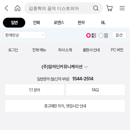
일반
만화
로맨스
판무
BL
옵션
로그인
전체 메뉴
회사 소개
출판사 안내
PC 버전
(주)알라딘커뮤니케이션
1544-2514
일반문의 (발신자 부담)
1:1 문의
FAQ
중고매장 위치, 영업시간 안내