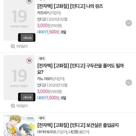
[전자책] [고화질] [인디고] 나의 뮤즈
카츠라기
(지은이)
인디고
|
2021년 02월
3,000
원 (150원)
1,500
대여가
원,
3일
미리읽기
대여
[전자책] [고화질] [인디고] 구두끈을 풀어도 될까
요?
카노 아유미
(지은이)
인디고
|
2020년 12월
3,000
원 (150원)
1,500
대여가
원,
3일
미리읽기
대여
[전자책] [고화질] [인디고] 보건실은 출입금지
아키바 토우코
(지은이),
나민형
(옮긴이)