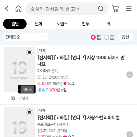
일반
만화
로맨스
판무
BL
옵션
대여
[전자책] [고화질] [인디고] 지상 100미터에서 만
나요
마미타
(지은이)
인디고
|
2020년 05월
3,000
8.0
원 (150원)
1,500
대여가
원,
3일
미리읽기
대여
[전자책] [고화질] [인디고] 사랑스런 리바이벌
쿠로이 츠무지
(지은이)
인디고
|
2021년 01월