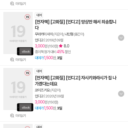
미리읽기
대여
[전자책] [고화질] [인디고] 망상만 해서 죄송합니
다
무라카미 사치
(지은이),
나민형
(옮긴이)
인디고
|
2019년 09월
3,000
8.0
원 (150원)
45%
종이책 정가 대비
할인
1,500
대여가
원,
3일
미리읽기
대여
[전자책] [고화질] [인디고] 자시키와라시가 집 나
가겠다는데요
코미즈 키요
(지은이)
인디고
|
2020년 09월
3,000
원 (150원)
1,500
대여가
원,
3일
미리읽기
대여