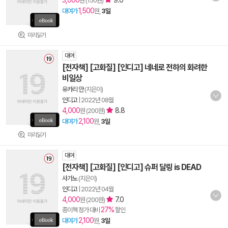
3,000
9.0
원 (150원)
1,500
대여가
원,
3일
미리읽기
대여
[전자책] [고화질] [인디고] 네네로 전하의 화려한
비일상
유카리 안
(지은이)
인디고
|
2022년 08월
4,000
8.8
원 (200원)
2,100
대여가
원,
3일
미리읽기
대여
[전자책] [고화질] [인디고] 슈퍼 달링 is DEAD
사가노
(지은이)
인디고
|
2022년 04월
4,000
7.0
원 (200원)
27%
종이책 정가 대비
할인
2,100
대여가
원,
3일