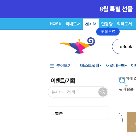
HOME
국내도서
만권당
외국도서
전자책
첫달무료
eBook
분야보기
베스트셀러
새로나온책
이
이벤트/기획
이 분야에
2
판매량순
합본
1.