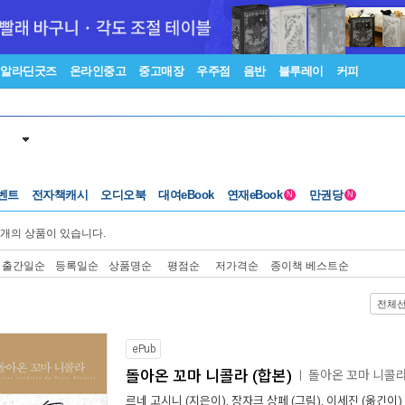
알라딘굿즈
온라인중고
중고매장
우주점
음반
블루레이
커피
벤트
전자책캐시
오디오북
대여eBook
연재eBook
만권당
N
N
개의 상품이 있습니다.
출간일순
등록일순
상품명순
평점순
저가격순
종이책 베스트순
전체
ePub
돌아온 꼬마 니콜라 (합본)
돌아온 꼬마 니콜
ㅣ
르네 고시니
(지은이),
장자크 상페
(그림),
이세진
(옮긴이) 