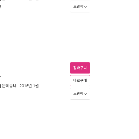
원
보관함
장바구니
라
바로구매
|
문학동네
| 2015년 1월
보관함