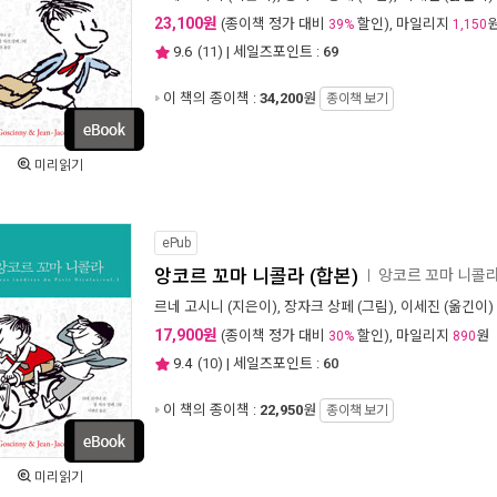
23,100원
(종이책 정가 대비
할인), 마일리지
39%
1,150
9.6
(
11
) | 세일즈포인트 :
69
이 책의 종이책 :
34,200
원
종이책 보기
미리읽기
ePub
앙코르 꼬마 니콜라 (합본)
앙코르 꼬마 니콜
ㅣ
르네 고시니
(지은이),
장자크 상페
(그림),
이세진
(옮긴이) 
17,900원
(종이책 정가 대비
할인), 마일리지
원
30%
890
9.4
(
10
) | 세일즈포인트 :
60
이 책의 종이책 :
22,950
원
종이책 보기
미리읽기