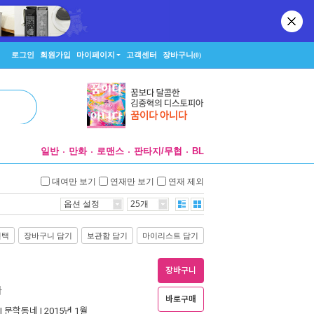
로그인
회원가입
마이페이지
고객센터
장바구니
(0)
일반
만화
로맨스
판타지/무협
BL
대여만 보기
연재만 보기
연재 제외
옵션 설정
25개
선택
장바구니 담기
보관함 담기
마이리스트 담기
장바구니
라
바로구매
|
문학동네
| 2015년 1월