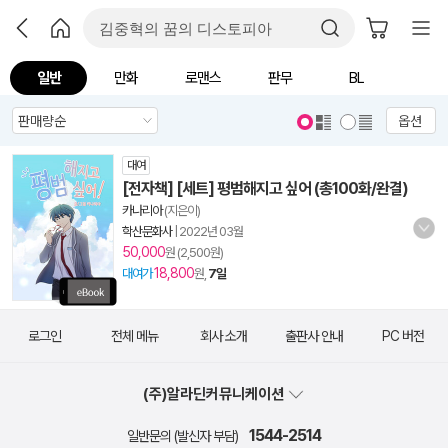
일반
만화
로맨스
판무
BL
옵션
대여
[전자책] [세트] 평범해지고 싶어 (총100화/완결)
카나리아
(지은이)
학산문화사
|
2022년 03월
50,000
원 (2,500원)
18,800
대여가
원,
7일
로그인
전체 메뉴
회사 소개
출판사 안내
PC 버전
(주)알라딘커뮤니케이션
1544-2514
일반문의 (발신자 부담)