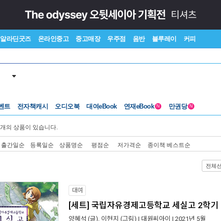
알라딘굿즈
온라인중고
중고매장
우주점
음반
블루레이
커피
벤트
전자책캐시
오디오북
대여eBook
연재eBook
만권당
N
N
개의 상품이 있습니다.
출간일순
등록일순
상품명순
평점순
저가격순
종이책 베스트순
전체
대여
[세트] 국립자유경제고등학교 세실고 2학기 (
양혜석
(글),
이현지
(그림) |
대원씨아이
| 2021년 5월