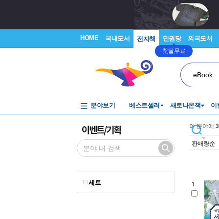
HOME
국내도서
만권당
외국도서
전자책
첫달무료
eBook
분야보기
베스트셀러
새로나온책
이
이벤트/기획
이 분야에
3
판매량순
세트
1.