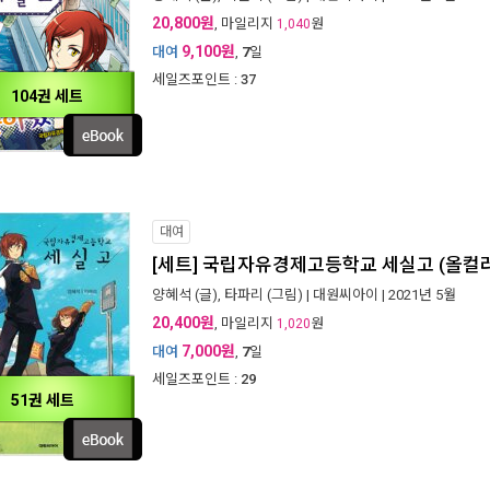
20,800원
, 마일리지
원
1,040
9,100원
대여
,
7
일
세일즈포인트 :
37
104권 세트
대여
[세트] 국립자유경제고등학교 세실고 (올컬러)
양혜석
(글),
타파리
(그림) |
대원씨아이
| 2021년 5월
20,400원
, 마일리지
원
1,020
7,000원
대여
,
7
일
세일즈포인트 :
29
51권 세트