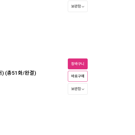
보관함
장바구니
 (총51화/완결)
바로구매
보관함