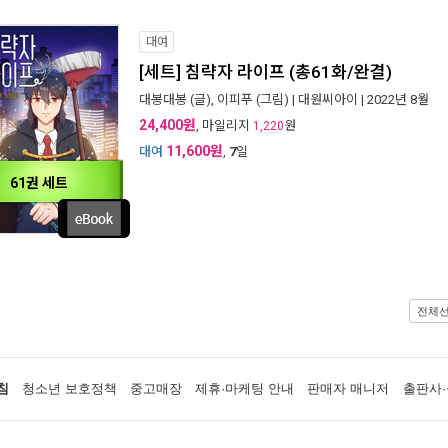
대여
[세트] 침략자 라이프 (총61화/완결)
대봉대봉
(글),
이피푸
(그림) |
대원씨아이
| 2022년 8월
24,400원
, 마일리지
원
1,220
11,600원
대여
,
7
일
61권 세트
전체
침
청소년 보호정책
중고매장
제휴·마케팅 안내
판매자 매니저
출판사·