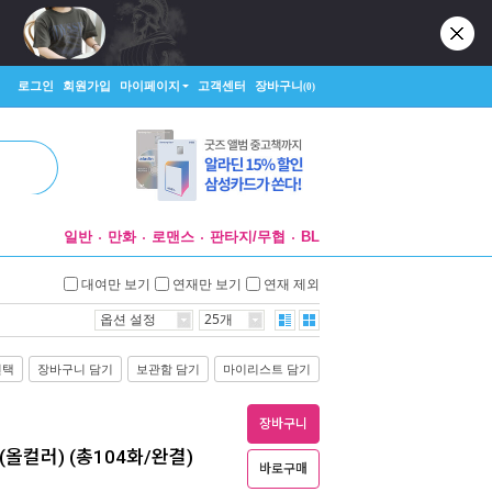
로그인
회원가입
마이페이지
고객센터
장바구니
(0)
일반
만화
로맨스
판타지/무협
BL
대여만 보기
연재만 보기
연재 제외
옵션 설정
25개
선택
장바구니 담기
보관함 담기
마이리스트 담기
장바구니
올컬러) (총104화/완결)
바로구매