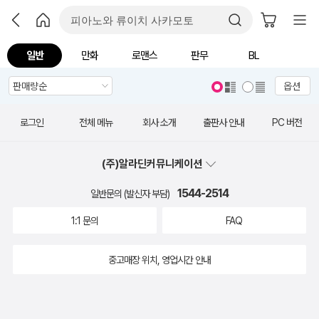
일반
만화
로맨스
판무
BL
옵션
로그인
전체 메뉴
회사 소개
출판사 안내
PC 버전
(주)알라딘커뮤니케이션
1544-2514
일반문의 (발신자 부담)
1:1 문의
FAQ
중고매장 위치, 영업시간 안내