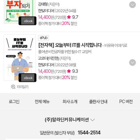
김태형
(지은이)
한빛미디어
|
2022년 04월
14,400
9.7
원 (720원)
20%
종이책 정가 대비
할인
ePub
[전자책] 오늘부터 IT를 시작합니다
- 비유와 이야기로
풀어낸 비전공자를 위한 필수 IT 교양서
고코더(이진현)
(지은이)
한빛미디어
|
2022년 08월
14,400
9.3
원 (720원)
20%
종이책 정가 대비
할인
미리읽기
로그인
전체 메뉴
회사 소개
출판사 안내
PC 버전
(주)알라딘커뮤니케이션
1544-2514
일반문의 (발신자 부담)