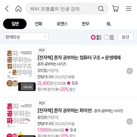
일반
만화
로맨스
판무
BL
옵션
PDF
[전자책] 혼자 공부하는 컴퓨터 구조 + 운영체제
-
혼자 공부하는 시리즈
강민철
(지은이)
한빛미디어
|
2022년 08월
22,400
9.8
원 (1,120원)
20%
종이책 정가 대비
할인
PDF
[전자책] 혼자 공부하는 파이썬
-
혼자 공부하는 시리즈
윤인성
(지은이)
한빛미디어
|
2022년 05월
17,600
9.4
원 (880원)
20%
종이책 정가 대비
할인