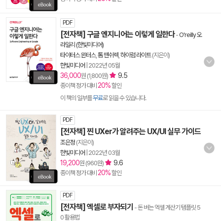
PDF
[전자책] 구글 엔지니어는 이렇게 일한다
-
O'reilly 오
라일리 (한빛미디어)
타이터스 윈터스
,
톰 맨쉬렉
,
하이럼 라이트
(지은이)
한빛미디어
|
2022년 05월
36,000
9.5
원 (1,800원)
20%
종이책 정가 대비
할인
이 책의 일부를
무료
로 읽을 수 있습니다.
PDF
[전자책] 찐 UXer가 알려주는 UX/UI 실무 가이드
조은정
(지은이)
한빛미디어
|
2022년 03월
19,200
9.6
원 (960원)
20%
종이책 정가 대비
할인
PDF
[전자책] 엑셀로 부자되기
- 돈 버는 엑셀 계산기 템플릿 5
0 활용법