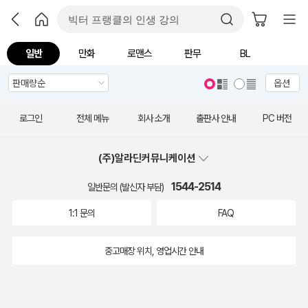
일반
만화
로맨스
판무
BL
옵션
로그인
전체 메뉴
회사 소개
출판사 안내
PC 버전
(주)알라딘커뮤니케이션
1544-2514
일반문의 (발신자 부담)
1:1 문의
FAQ
중고매장 위치, 영업시간 안내