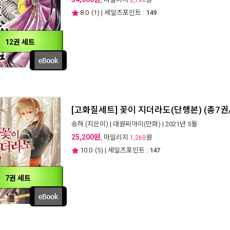
2,700
8.0
(
1
) | 세일즈포인트 :
149
12권 세트
[고화질세트] 꽃이 지더라도(단행본) (총7권
송하
(지은이) |
대원씨아이(만화)
| 2021년 5월
25,200원
, 마일리지
원
1,260
10.0
(
5
) | 세일즈포인트 :
147
7권 세트