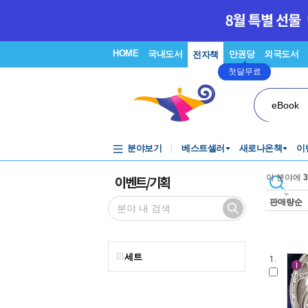
HOME
국내도서
만권당
외국도서
전자책
첫달무료
eBook
분야보기
베스트셀러
새로나온책
이
이벤트/기획
이 분야에
3
판매량순
세트
1.