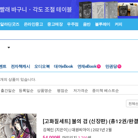
알라딘굿즈
온라인중고
중고매장
우주점
음반
블루레이
커피
벤트
전자책캐시
오디오북
대여eBook
연재eBook
만권당
N
N
개의 상품이 있습니다.
출간일순
등록일순
상품명순
평점순
저가격순
종이책 베스트순
전체
[고화질세트] 불의 검 (신장판) (총12권/완결
김혜린
(지은이) |
대원씨아이
| 2021년 2월
54,000원
, 마일리지
원