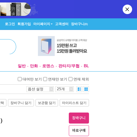
로그인
회원가입
마이페이지
고객센터
장바구니
(0)
일반
만화
로맨스
판타지/무협
BL
대여만 보기
연재만 보기
연재 제외
옵션 설정
25개
선택
장바구니 담기
보관함 담기
마이리스트 담기
장바구니
)
바로구매