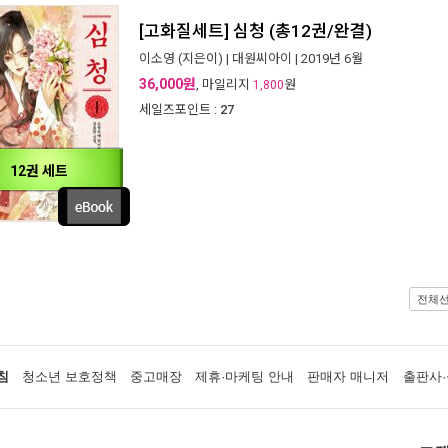
[고화질세트] 심청 (총12권/완결)
이소영
(지은이) |
대원씨아이
| 2019년 6월
36,000원
, 마일리지
원
1,800
세일즈포인트 :
27
12권 세트
전체
침
청소년 보호정책
중고매장
제휴·마케팅 안내
판매자 매니저
출판사·