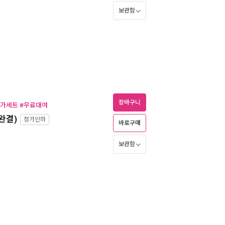
보관함
장바구니
특가세트 #무료대여
완결)
정가인하
바로구매
보관함