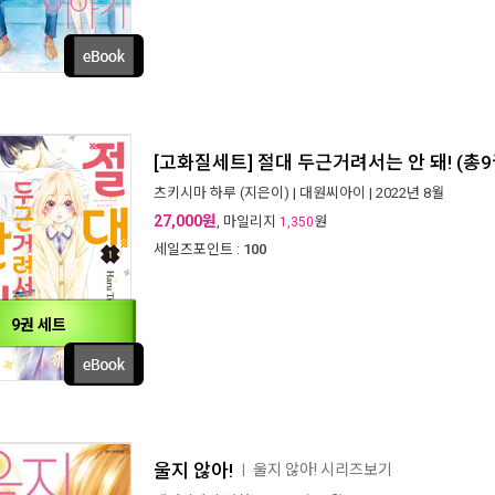
[고화질세트] 절대 두근거려서는 안 돼! (총9
츠키시마 하루
(지은이) |
대원씨아이
| 2022년 8월
27,000원
, 마일리지
원
1,350
세일즈포인트 :
100
9권 세트
울지 않아!
울지 않아! 시리즈보기
ㅣ