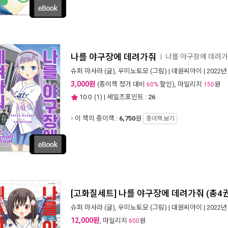
나를 야구장에 데려가줘
나를 야구장에 데려
ㅣ
슈퍼 마사라
(글),
우미노토모
(그림) |
대원씨아이
| 2022년
3,000원
(종이책 정가 대비
할인), 마일리지
원
60%
150
10.0
(
1
) | 세일즈포인트 :
26
이 책의 종이책 :
6,750
원
종이책 보기
[고화질세트] 나를 야구장에 데려가줘 (총4
슈퍼 마사라
(글),
우미노토모
(그림) |
대원씨아이
| 2022년
12,000원
, 마일리지
원
600