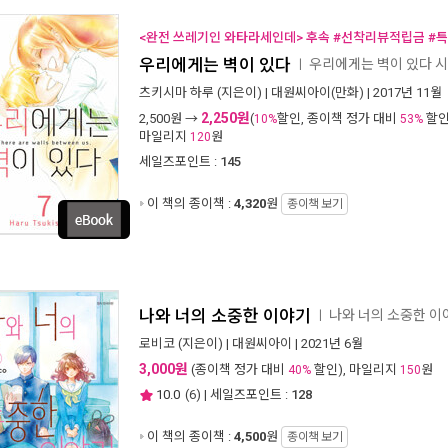
<완전 쓰레기인 와타라세인데> 후속 #선착리뷰적립금 #
우리에게는 벽이 있다
우리에게는 벽이 있다 
ㅣ
츠키시마 하루
(지은이) |
대원씨아이(만화)
| 2017년 11월
2,250원
2,500
원 →
(
할인, 종이책 정가 대비
할인
10%
53%
마일리지
원
120
세일즈포인트 :
145
이 책의 종이책 :
4,320
원
종이책 보기
나와 너의 소중한 이야기
나와 너의 소중한 
ㅣ
로비코
(지은이) |
대원씨아이
| 2021년 6월
3,000원
(종이책 정가 대비
할인), 마일리지
원
40%
150
10.0
(
6
) | 세일즈포인트 :
128
이 책의 종이책 :
4,500
원
종이책 보기