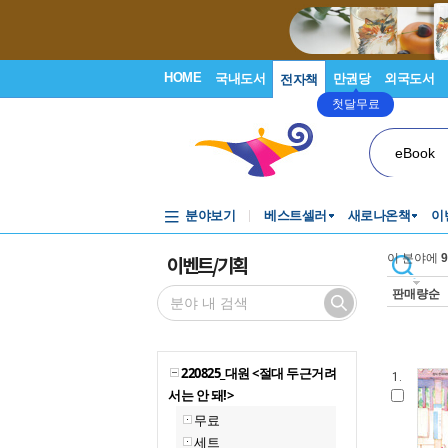
HOME
국내도서
만권당
외국도서
전자책
첫달무료
eBook
분야보기
베스트셀러
새로나온책
이
이벤트/기획
이 분야에
9
판매량순
220825_대원 <절대 두근거려
1.
서는 안 돼!>
무료
세트