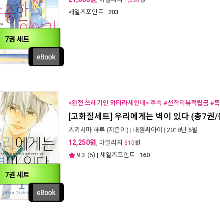
1,050
세일즈포인트 :
203
7권 세트
<완전 쓰레기인 와타라세인데> 후속 #선착리뷰적립금 #
[고화질세트] 우리에게는 벽이 있다 (총7권/
츠키시마 하루
(지은이) |
대원씨아이
| 2018년 5월
12,250원
, 마일리지
원
610
9.3
(
6
) | 세일즈포인트 :
160
7권 세트