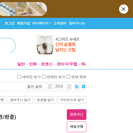
로그인
회원가입
마이페이지
고객센터
장바구니
(0)
일반
만화
로맨스
판타지/무협
BL
대여만 보기
연재만 보기
연재 제외
옵션 설정
25개
선택
장바구니 담기
보관함 담기
마이리스트 담기
장바구니
권/완결)
바로구매