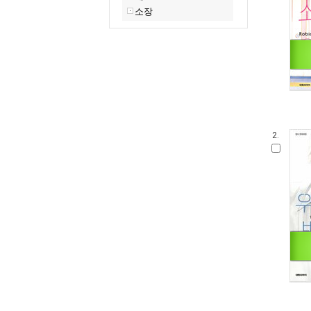
소장
2.