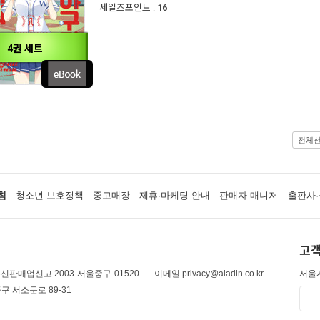
세일즈포인트 :
16
4권 세트
전체
침
청소년 보호정책
중고매장
제휴·마케팅 안내
판매자 매니저
출판사·
고객
신판매업신고 2003-서울중구-01520
이메일 privacy@aladin.co.kr
서울시
구 서소문로 89-31