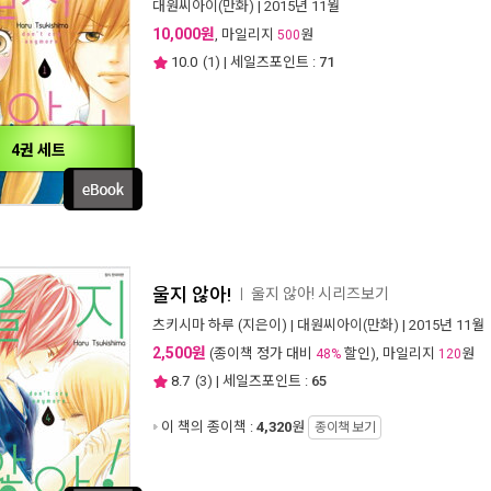
대원씨아이(만화)
| 2015년 11월
10,000원
, 마일리지
원
500
10.0
(
1
) | 세일즈포인트 :
71
4권 세트
울지 않아!
울지 않아! 시리즈보기
ㅣ
츠키시마 하루
(지은이) |
대원씨아이(만화)
| 2015년 11월
2,500원
(종이책 정가 대비
할인), 마일리지
원
48%
120
8.7
(
3
) | 세일즈포인트 :
65
이 책의 종이책 :
4,320
원
종이책 보기