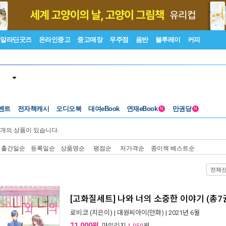
알라딘굿즈
온라인중고
중고매장
우주점
음반
블루레이
커피
벤트
전자책캐시
오디오북
대여eBook
연재eBook
만권당
N
N
개의 상품이 있습니다.
출간일순
등록일순
상품명순
평점순
저가격순
종이책 베스트순
전체
[고화질세트] 나와 너의 소중한 이야기 (총7
로비코
(지은이) |
대원씨아이(만화)
| 2021년 6월
21,000원
, 마일리지
원