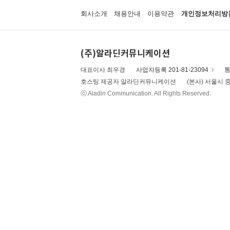
회사소개
채용안내
이용약관
개인정보처리방
(주)알라딘커뮤니케이션
대표이사 최우경
사업자등록 201-81-23094
통
호스팅 제공자 알라딘커뮤니케이션
(본사) 서울시 중
ⓒ Aladin Communication. All Rights Reserved.