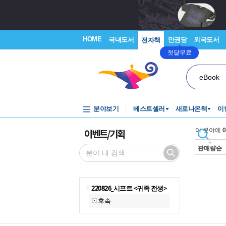
HOME
국내도서
만권당
외국도서
전자책
첫달무료
eBook
분야보기
베스트셀러
새로나온책
이
이벤트/기획
이 분야에
0
판매량순
220826_시프트 <귀족 전생>
후속