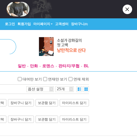
로그인
회원가입
마이페이지
고객센터
장바구니
(0)
일반
만화
로맨스
판타지/무협
BL
대여만 보기
연재만 보기
연재 제외
옵션 설정
25개
선택
장바구니 담기
보관함 담기
마이리스트 담기
선택
장바구니 담기
보관함 담기
마이리스트 담기