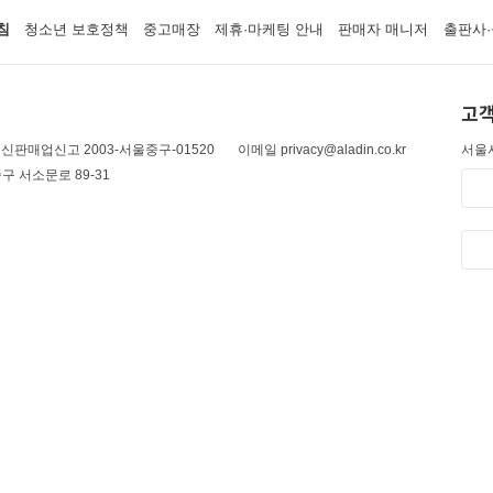
침
청소년 보호정책
중고매장
제휴·마케팅 안내
판매자 매니저
출판사·
고객
신판매업신고 2003-서울중구-01520
이메일 privacy@aladin.co.kr
서울시
구 서소문로 89-31