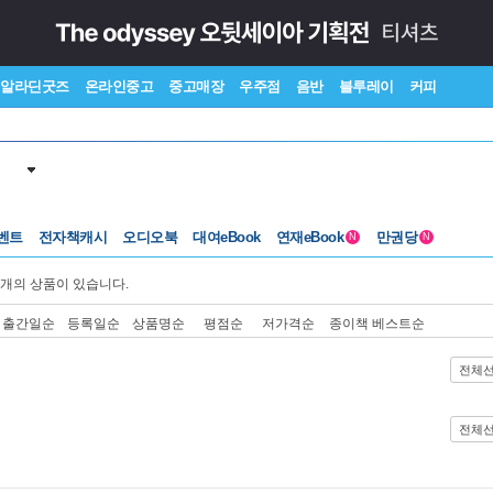
알라딘굿즈
온라인중고
중고매장
우주점
음반
블루레이
커피
벤트
전자책캐시
오디오북
대여eBook
연재eBook
만권당
N
N
개의 상품이 있습니다.
출간일순
등록일순
상품명순
평점순
저가격순
종이책 베스트순
전체
전체