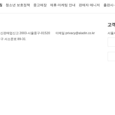
침
청소년 보호정책
중고매장
제휴·마케팅 안내
판매자 매니저
출판사·
고객
신판매업신고 2003-서울중구-01520
이메일 privacy@aladin.co.kr
서울시
구 서소문로 89-31