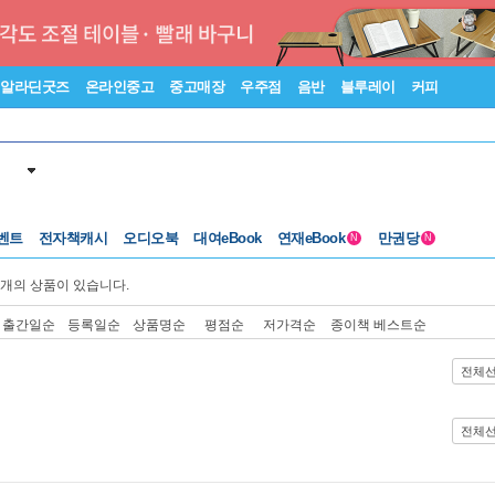
알라딘굿즈
온라인중고
중고매장
우주점
음반
블루레이
커피
벤트
전자책캐시
오디오북
대여eBook
연재eBook
만권당
N
N
개의 상품이 있습니다.
출간일순
등록일순
상품명순
평점순
저가격순
종이책 베스트순
전체
전체