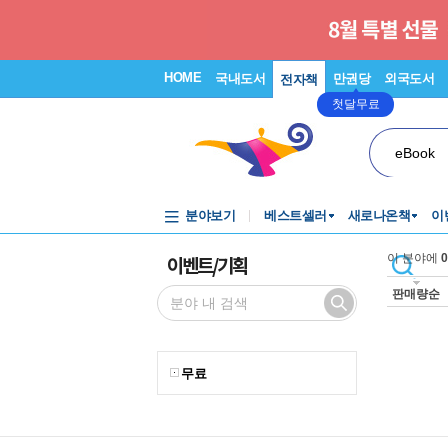
HOME
국내도서
만권당
외국도서
전자책
첫달무료
eBook
분야보기
베스트셀러
새로나온책
이
이벤트/기획
이 분야에
0
판매량순
무료