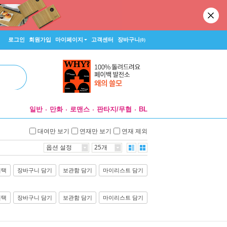
로그인
회원가입
마이페이지
고객센터
장바구니
(0)
일반
만화
로맨스
판타지/무협
BL
대여만 보기
연재만 보기
연재 제외
옵션 설정
25개
선택
장바구니 담기
보관함 담기
마이리스트 담기
선택
장바구니 담기
보관함 담기
마이리스트 담기