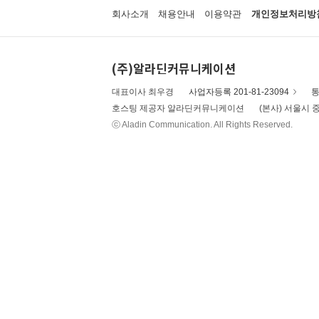
회사소개
채용안내
이용약관
개인정보처리방
(주)알라딘커뮤니케이션
대표이사 최우경
사업자등록 201-81-23094
통
호스팅 제공자 알라딘커뮤니케이션
(본사) 서울시 중
ⓒ Aladin Communication. All Rights Reserved.