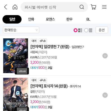
일반
만화
로맨스
판무
BL
옵션
대여
ePub
[전자책] 일검쟁천 7 (완결)
-
일검쟁천 7
사랑씨
(지은이)
KW북스
|
2017년 06월
3,200
원 (160원)
900
대여가
원,
3일
대여
ePub
[전자책] 포식자 14 (완결)
-
포식자 14
실탄
(지은이)
KW북스
|
2017년 10월
3,200
원 (160원)
900
대여가
원,
3일