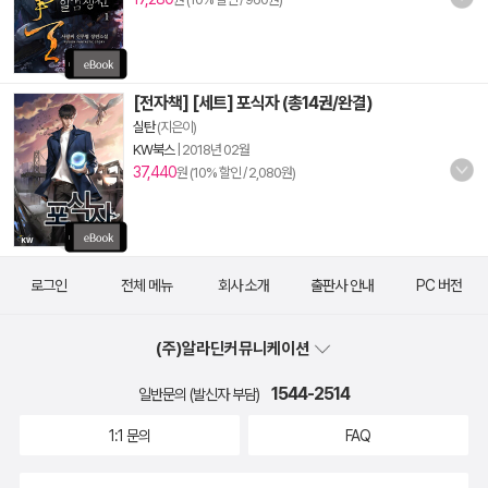
[전자책] [세트] 포식자 (총14권/완결)
실탄
(지은이)
KW북스
|
2018년 02월
37,440
원 (10% 할인 / 2,080원)
로그인
전체 메뉴
회사 소개
출판사 안내
PC 버전
(주)알라딘커뮤니케이션
1544-2514
일반문의 (발신자 부담)
1:1 문의
FAQ