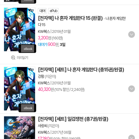
대여
ePub
[전자책] 나 혼자 게임한다 15 (완결)
-
나 혼자 게임한
다 15
KW북스
|
2019년 01월
3,200
원 (160원)
900
대여가
원,
3일
미리읽기
[전자책] [세트] 나 혼자 게임한다 (총15권/완결)
강황
(지은이)
KW북스
|
2019년 01월
40,320
원 (10% 할인 / 2,240원)
[전자책] [세트] 일검쟁천 (총7권/완결)
사랑씨
(지은이)
KW북스
|
2017년 06월
17,280
원 (10% 할인 / 960원)