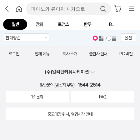
일반
만화
로맨스
판무
BL
옵션
로그인
전체 메뉴
회사 소개
출판사 안내
PC 버전
(주)알라딘커뮤니케이션
1544-2514
일반문의 (발신자 부담)
1:1 문의
FAQ
중고매장 위치, 영업시간 안내