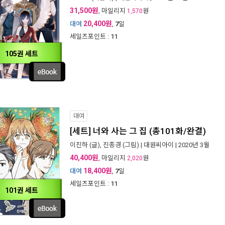
31,500원
, 마일리지
원
1,570
20,400원
대여
,
7
일
세일즈포인트 :
11
105권 세트
대여
[세트] 너와 사는 그 집 (총101화/완결)
이진하
(글),
진종경
(그림) |
대원씨아이
| 2020년 3월
40,400원
, 마일리지
원
2,020
18,400원
대여
,
7
일
세일즈포인트 :
11
101권 세트