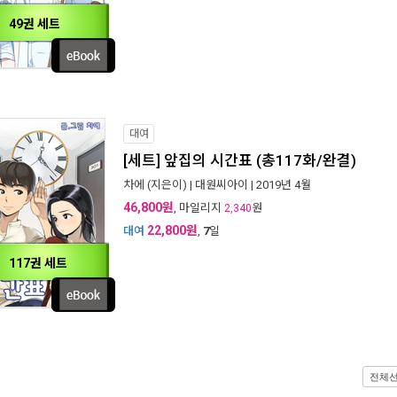
49권 세트
대여
[세트] 앞집의 시간표 (총117화/완결)
차에
(지은이) |
대원씨아이
| 2019년 4월
46,800원
, 마일리지
원
2,340
22,800원
대여
,
7
일
117권 세트
전체