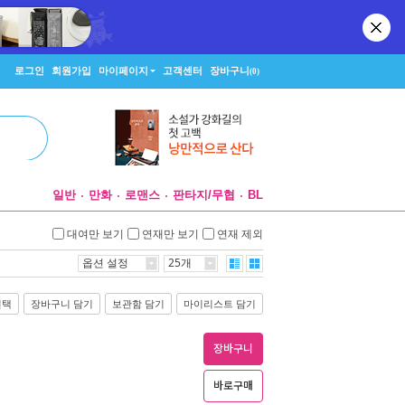
로그인
회원가입
마이페이지
고객센터
장바구니
(0)
일반
만화
로맨스
판타지/무협
BL
대여만 보기
연재만 보기
연재 제외
옵션 설정
25개
선택
장바구니 담기
보관함 담기
마이리스트 담기
장바구니
바로구매