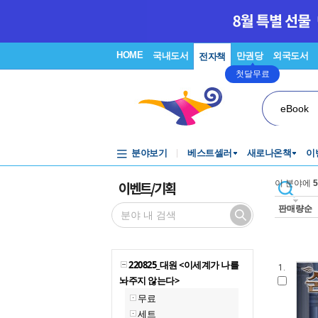
HOME
국내도서
만권당
외국도서
전자책
첫달무료
eBook
분야보기
베스트셀러
새로나온책
이
이벤트/기획
이 분야에
5
판매량순
220825_대원 <이세계가 나를
1.
놔주지 않는다>
무료
세트