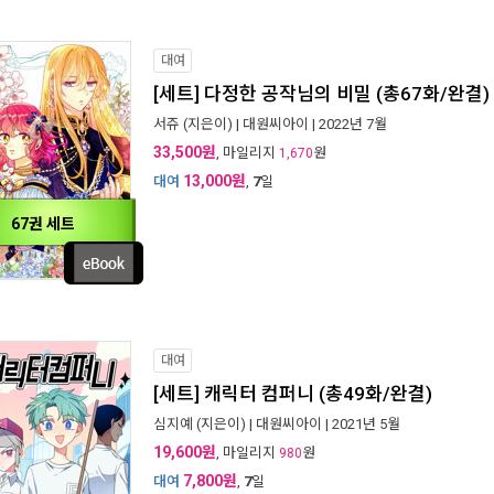
대여
[세트] 다정한 공작님의 비밀 (총67화/완결)
서쥬
(지은이) |
대원씨아이
| 2022년 7월
33,500원
, 마일리지
원
1,670
13,000원
대여
,
7
일
67권 세트
대여
[세트] 캐릭터 컴퍼니 (총49화/완결)
심지예
(지은이) |
대원씨아이
| 2021년 5월
19,600원
, 마일리지
원
980
7,800원
대여
,
7
일