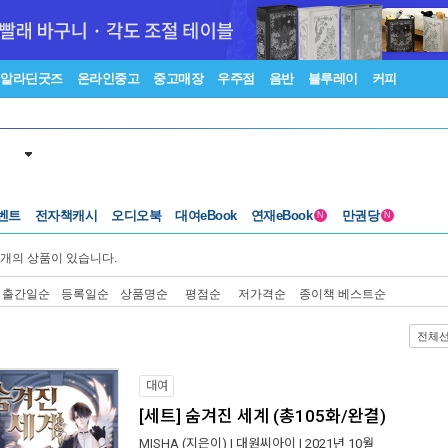
알라딘굿즈
온라인중고
중고매장
우주점
음반
블루레이
커피
벤트
전자책캐시
오디오북
대여eBook
연재eBook
만권당
N
N
개의 상품이 있습니다.
출간일순
등록일순
상품명순
평점순
저가격순
종이책 베스트순
전체
대여
[세트] 숨겨진 세계 (총105화/완결)
MISHA
(지은이) |
대원씨아이
| 2021년 10월