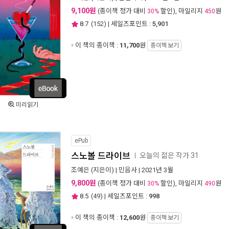
9,100원
(종이책 정가 대비
할인), 마일리지
원
30%
450
8.7
(
152
) | 세일즈포인트 :
5,901
이 책의 종이책 :
11,700
원
종이책 보기
미리읽기
ePub
스노볼 드라이브
오늘의 젊은 작가 31
ㅣ
조예은
(지은이) |
민음사
| 2021년 3월
9,800원
(종이책 정가 대비
할인), 마일리지
원
30%
490
8.5
(
49
) | 세일즈포인트 :
998
이 책의 종이책 :
12,600
원
종이책 보기