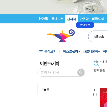
HOME
국내도서
만권당
외국도서
전자책
첫달무료
eBook
분야보기
베스트셀러
새로나온책
이
이벤트/기획
이 분야에
3
판매량순
월드
1.