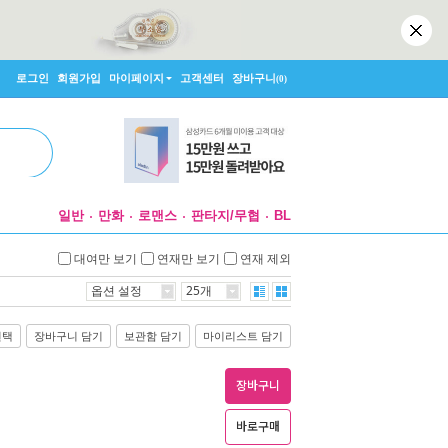
로그인
회원가입
마이페이지
고객센터
장바구니
(0)
일반
만화
로맨스
판타지/무협
BL
대여만 보기
연재만 보기
연재 제외
옵션 설정
25개
선택
장바구니 담기
보관함 담기
마이리스트 담기
장바구니
바로구매