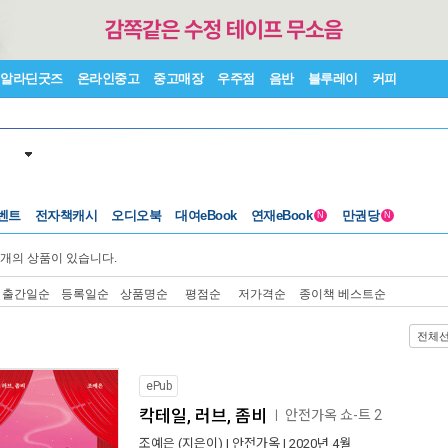
알라딘굿즈
온라인중고
중고매장
우주점
음반
블루레이
커피
벤트
전자책캐시
오디오북
대여eBook
연재eBook
만권당
N
N
개의 상품이 있습니다.
출간일순
등록일순
상품명순
평점순
저가격순
종이책 베스트순
전체
ePub
칵테일, 러브, 좀비
안전가옥 쇼-트 2
ㅣ
조예은
(지은이) |
안전가옥
| 2020년 4월