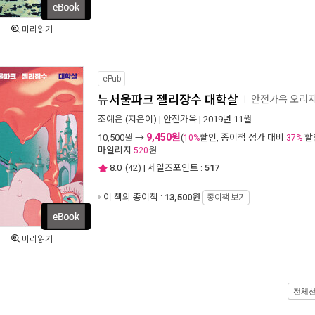
미리읽기
ePub
뉴서울파크 젤리장수 대학살
안전가옥 오리지
ㅣ
조예은
(지은이) |
안전가옥
| 2019년 11월
9,450원
10,500
원 →
(
할인, 종이책 정가 대비
할
10%
37%
마일리지
원
520
8.0
(
42
) | 세일즈포인트 :
517
이 책의 종이책 :
13,500
원
종이책 보기
미리읽기
전체