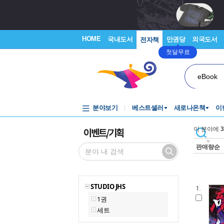
HOME
국내도서
만권당
외국도서
전자책
첫달무료
eBook
분야보기
베스트셀러
새로나온책
이
이벤트/기획
이 분야에
3
판매량순
STUDIO JHS
1.
1권
세트