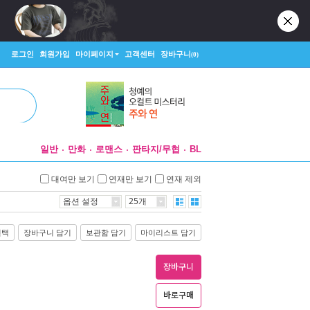
로그인
회원가입
마이페이지
고객센터
장바구니
(0)
일반
만화
로맨스
판타지/무협
BL
대여만 보기
연재만 보기
연재 제외
옵션 설정
25개
선택
장바구니 담기
보관함 담기
마이리스트 담기
장바구니
바로구매