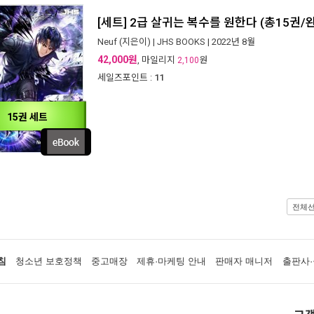
[세트] 2급 살귀는 복수를 원한다 (총15권/
Neuf
(지은이) |
JHS BOOKS
| 2022년 8월
42,000원
, 마일리지
원
2,100
세일즈포인트 :
11
15권 세트
전체
침
청소년 보호정책
중고매장
제휴·마케팅 안내
판매자 매니저
출판사·