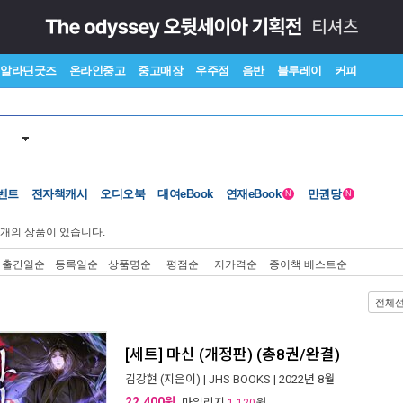
알라딘굿즈
온라인중고
중고매장
우주점
음반
블루레이
커피
벤트
전자책캐시
오디오북
대여eBook
연재eBook
만권당
N
N
개의 상품이 있습니다.
출간일순
등록일순
상품명순
평점순
저가격순
종이책 베스트순
전체
[세트] 마신 (개정판) (총8권/완결)
김강현
(지은이) |
JHS BOOKS
| 2022년 8월
22,400원
, 마일리지
원