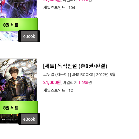
1,120
세일즈포인트 :
104
8권 세트
[세트] 독식전설 (총8권/완결)
고두열
(지은이) |
JHS BOOKS
| 2022년 8월
21,000원
, 마일리지
원
1,050
세일즈포인트 :
12
8권 세트