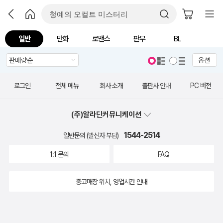
일반
만화
로맨스
판무
BL
옵션
로그인
전체 메뉴
회사 소개
출판사 안내
PC 버전
(주)알라딘커뮤니케이션
1544-2514
일반문의 (발신자 부담)
1:1 문의
FAQ
중고매장 위치, 영업시간 안내