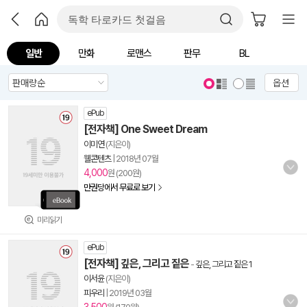
일반
만화
로맨스
판무
BL
옵션
ePub
[전자책] One Sweet Dream
이미연
(지은이)
웰콘텐츠
|
2018년 07월
4,000
원 (200원)
만권당에서 무료로 보기
미리읽기
ePub
[전자책] 깊은, 그리고 짙은
-
깊은, 그리고 짙은 1
이서윤
(지은이)
피우리
|
2019년 03월