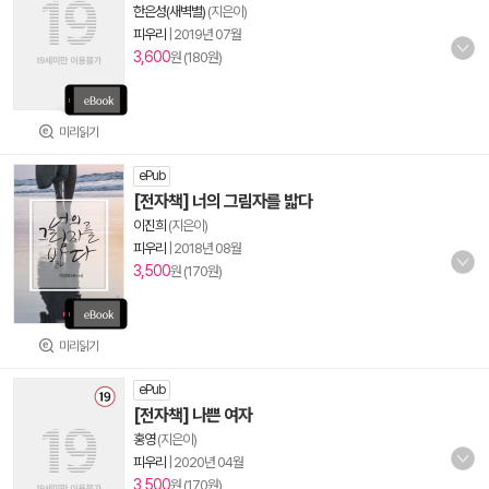
한은성(새벽별)
(지은이)
피우리
|
2019년 07월
3,600
원 (180원)
미리읽기
ePub
[전자책] 너의 그림자를 밟다
이진희
(지은이)
피우리
|
2018년 08월
3,500
원 (170원)
미리읽기
ePub
[전자책] 나쁜 여자
홍영
(지은이)
피우리
|
2020년 04월
3,500
원 (170원)