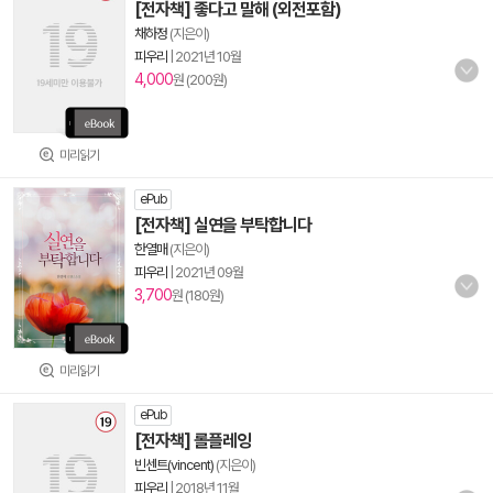
[전자책] 좋다고 말해 (외전포함)
채하정
(지은이)
피우리
|
2021년 10월
4,000
원 (200원)
미리읽기
ePub
[전자책] 실연을 부탁합니다
한열매
(지은이)
피우리
|
2021년 09월
3,700
원 (180원)
미리읽기
ePub
[전자책] 롤플레잉
빈센트(vincent)
(지은이)
피우리
|
2018년 11월