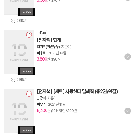
3,500
원 (170원)
미리읽기
ePub
[전자책] 한계
최기억(휘란투투)
(지은이)
피우리
|
2021년 10월
3,800
원 (190원)
미리읽기
[전자책] [세트] 사랑한다 말해줘 (총2권/완결)
남강아
(지은이)
피우리
|
2021년 11월
5,400
원 (10% 할인 / 300원)