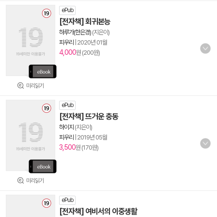
ePub
[전자책] 회귀본능
하루가(한은경)
(지은이)
피우리
|
2020년 01월
4,000
원 (200원)
미리읽기
ePub
[전자책] 뜨거운 충동
하이지
(지은이)
피우리
|
2019년 05월
3,500
원 (170원)
미리읽기
ePub
[전자책] 여비서의 이중생활