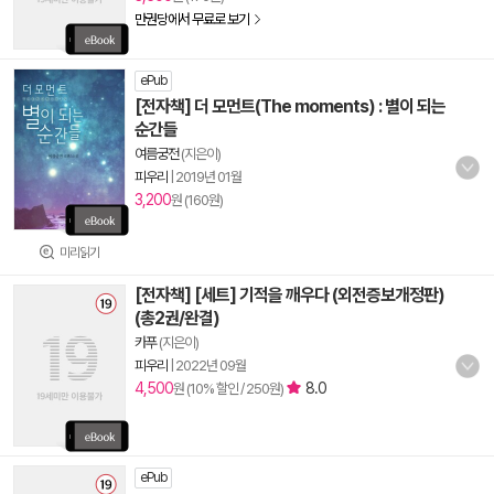
만권당에서 무료로 보기
ePub
[전자책] 더 모먼트(The moments) : 별이 되는
순간들
여름궁전
(지은이)
피우리
|
2019년 01월
3,200
원 (160원)
미리읽기
[전자책] [세트] 기적을 깨우다 (외전증보개정판)
(총2권/완결)
카푸
(지은이)
피우리
|
2022년 09월
4,500
8.0
원 (10% 할인 / 250원)
ePub