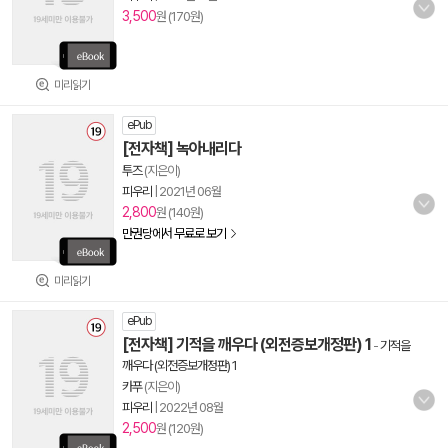
3,500
원 (170원)
미리읽기
ePub
[전자책] 녹아내리다
투즈
(지은이)
피우리
|
2021년 06월
2,800
원 (140원)
만권당에서 무료로 보기
미리읽기
ePub
[전자책] 기적을 깨우다 (외전증보개정판) 1
-
기적을
깨우다 (외전증보개정판) 1
카푸
(지은이)
피우리
|
2022년 08월
2,500
원 (120원)