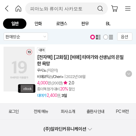
일반
만화
로맨스
판무
BL
옵션
대여
[전자책] [고화질] [비애] 타마가와 선생님의 은밀
한 욕망
우시노
(지은이)
비애코믹스/Cheri+
|
2022년 08월
4,000
2.0
원 (200원)
20%
종이책 정가 대비
할인
2,400
대여가
원,
3일
로그인
전체 메뉴
회사 소개
출판사 안내
PC 버전
(주)알라딘커뮤니케이션