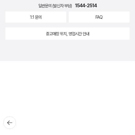
1544-2514
일반문의 (발신자 부담)
1:1 문의
FAQ
중고매장 위치, 영업시간 안내
뒤로가
기