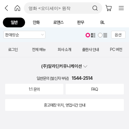
일반
만화
로맨스
판무
BL
옵션
로그인
전체 메뉴
회사 소개
출판사 안내
PC 버전
(주)알라딘커뮤니케이션
1544-2514
일반문의 (발신자 부담)
1:1 문의
FAQ
중고매장 위치, 영업시간 안내