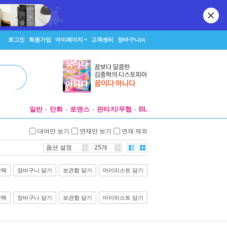
로그인
회원가입
마이페이지
고객센터
장바구니
(0)
일반
만화
로맨스
판타지/무협
BL
대여만 보기
연재만 보기
연재 제외
옵션 설정
25개
선택
장바구니 담기
보관함 담기
마이리스트 담기
선택
장바구니 담기
보관함 담기
마이리스트 담기