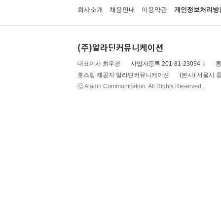
회사소개
채용안내
이용약관
개인정보처리방
(주)알라딘커뮤니케이션
대표이사 최우경
사업자등록 201-81-23094
통
호스팅 제공자 알라딘커뮤니케이션
(본사) 서울시 중
ⓒ Aladin Communication. All Rights Reserved.