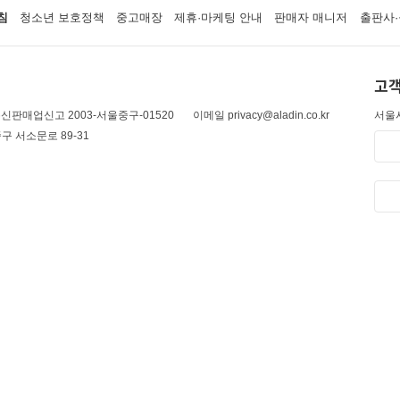
침
청소년 보호정책
중고매장
제휴·마케팅 안내
판매자 매니저
출판사·
고객
신판매업신고 2003-서울중구-01520
이메일 privacy@aladin.co.kr
서울시
구 서소문로 89-31