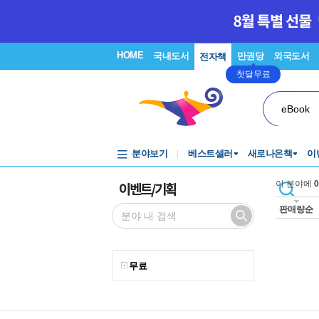
HOME
국내도서
만권당
외국도서
전자책
첫달무료
eBook
분야보기
베스트셀러
새로나온책
이
이벤트/기획
이 분야에
0
판매량순
무료