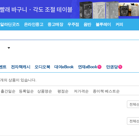
알라딘굿즈
온라인중고
중고매장
우주점
음반
블루레이
커피
벤트
전자책캐시
오디오북
대여eBook
연재eBook
만권당
N
N
개의 상품이 있습니다.
출간일순
등록일순
상품명순
평점순
저가격순
종이책 베스트순
전체
전체