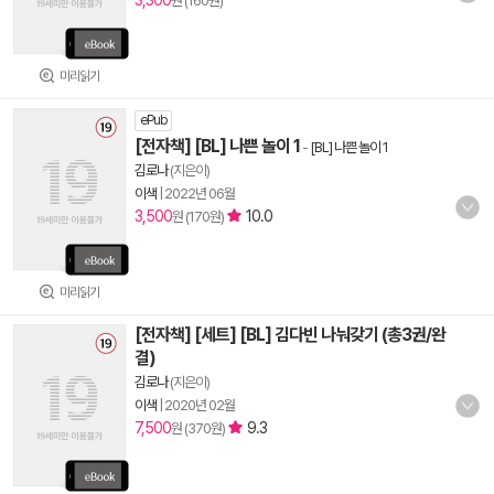
3,300
원 (160원)
미리읽기
ePub
[전자책] [BL] 나쁜 놀이 1
-
[BL] 나쁜 놀이 1
김로나
(지은이)
이색
|
2022년 06월
3,500
10.0
원 (170원)
미리읽기
[전자책] [세트] [BL] 김다빈 나눠갖기 (총3권/완
결)
김로나
(지은이)
이색
|
2020년 02월
7,500
9.3
원 (370원)