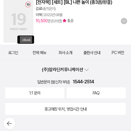
[전자책] [세트] [BL] 나쁜 놀이 (총3권/완결)
김로나
(지은이)
이색
|
2022년 08월
10,500
8.0
원 (520원)
로그인
전체 메뉴
회사 소개
출판사 안내
PC 버전
(주)알라딘커뮤니케이션
1544-2514
일반문의 (발신자 부담)
1:1 문의
FAQ
중고매장 위치, 영업시간 안내
뒤로가
기