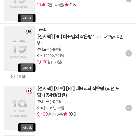
13,400
9.5
원 (670원)
ePub
[전자책] [BL] 대표님의 작은방 1
-
[BL] 대표님의 작은
방 1
루아르몽
(지은이)
이색
|
2020년 01월
3,000
원 (150원)
미리읽기
[전자책] [세트] [BL] 대표님의 작은방 (외전 포
함) (총4권/완결)
루아르몽
(지은이)
이색
|
2019년 08월
9,400
10.0
원 (470원)