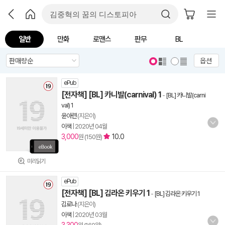
일반
만화
로맨스
판무
BL
옵션
ePub
[전자책] [BL] 카니발(carnival) 1
-
[BL] 카니발(carni
val) 1
윤아련
(지은이)
이색
|
2020년 04월
3,000
10.0
원 (150원)
미리읽기
ePub
[전자책] [BL] 김라온 키우기 1
-
[BL] 김라온 키우기 1
김로나
(지은이)
이색
|
2020년 03월