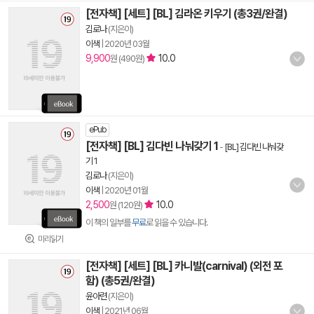
[전자책] [세트] [BL] 김라온 키우기 (총3권/완결)
김로나
(지은이)
이색
|
2020년 03월
9,900
10.0
원 (490원)
ePub
[전자책] [BL] 김다빈 나눠갖기 1
-
[BL] 김다빈 나눠갖
기 1
김로나
(지은이)
이색
|
2020년 01월
2,500
10.0
원 (120원)
이 책의 일부를
무료
로 읽을 수 있습니다.
미리읽기
[전자책] [세트] [BL] 카니발(carnival) (외전 포
함) (총5권/완결)
윤아련
(지은이)
이색
|
2021년 06월