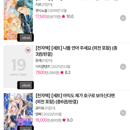
리르
(지은이)
루시노블
|
2019년 12월
17,500
10.0
원 (870원)
[전자책] [세트] 나를 안아 주세요 (외전 포함) (총
3권/완결)
랑새
(지은이)
이지콘텐츠
|
2021년 03월
7,800
8.3
원 (390원)
[전자책] [세트] 아직도 제가 호구로 보이신다면
(외전 포함) (총6권/완결)
로미유
(지은이)
텐북
|
2022년 01월
16,000
8.0
원 (800원)