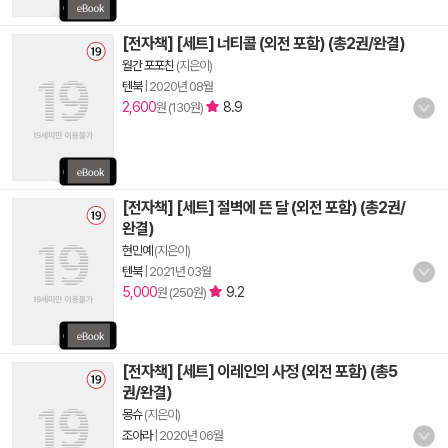
[전자책] [세트] 너티콜 (외전 포함) (총2권/완결)
월간 포포친
(지은이)
텐북
|
2020년 08월
2,600
8.9
원 (130원)
[전자책] [세트] 절벽에 뜬 달 (외전 포함) (총2권/
완결)
현민예
(지은이)
텐북
|
2021년 03월
5,000
9.2
원 (250원)
[전자책] [세트] 이레인의 사정 (외전 포함) (총5
권/완결)
몽슈
(지은이)
조아라
|
2020년 06월