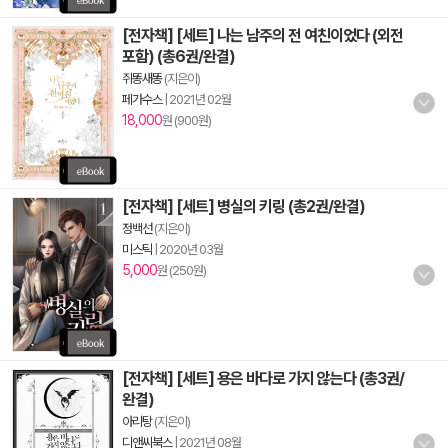
[전자책] [세트] 나는 남주의 전 여친이었다 (외전
포함) (총6권/완결)
쥐똥새똥
(지은이)
페가수스
|
2021년 02월
18,000
원 (900원)
[전자책] [세트] 병실의 키링 (총2권/완결)
정백선
(지은이)
미스틱
|
2020년 03월
5,000
원 (250원)
[전자책] [세트] 용은 바다로 가지 않는다 (총3권/
완결)
아리탕
(지은이)
디앤씨북스
|
2021년 08월