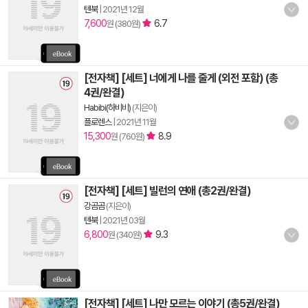
텐북
|
2021년 12월
7,600
6.7
원 (380원)
[전자책] [세트] 너에게 나를 줄게 (외전 포함) (총
4권/완결)
Habibi(하비비)
(지은이)
플로렌스
|
2021년 11월
15,300
8.9
원 (760원)
[전자책] [세트] 빌런의 연애 (총2권/완결)
강곰곰
(지은이)
텐북
|
2021년 03월
6,800
9.3
원 (340원)
[전자책] [세트] 나만 모르는 이야기 (총5권/완결)