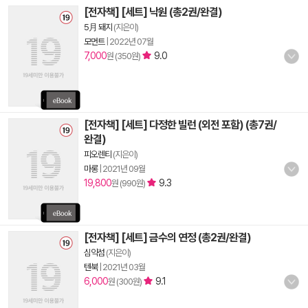
[전자책] [세트] 낙원 (총2권/완결)
5月 돼지
(지은이)
모먼트
|
2022년 07월
7,000
9.0
원 (350원)
[전자책] [세트] 다정한 빌런 (외전 포함) (총7권/
완결)
피오렌티
(지은이)
마롱
|
2021년 09월
19,800
9.3
원 (990원)
[전자책] [세트] 금수의 연정 (총2권/완결)
심약섬
(지은이)
텐북
|
2021년 03월
6,000
9.1
원 (300원)