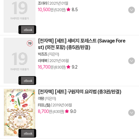
조아라
|
2021년 01월
10,500
8.5
원 (520원)
[전자책] [세트] 세비지 포레스트 (Savage Fore
st) (외전 포함) (총5권/완결)
박죠죠
(지은이)
라떼북
|
2021년 05월
16,700
9.2
원 (830원)
[전자책] [세트] 구원자의 요리법 (총3권/완결)
여왕
(지은이)
FEEL(필)
|
2019년 06월
8,700
9.0
원 (430원)