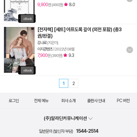
9,900
8.0
원 (490원)
[전자책] [세트] 아프도록 깊이 (외전 포함) (총3
권/완결)
김나로
(지은이)
이지콘텐츠
|
2022년 08월
7,900
9.3
원 (390원)
1
2
로그인
전체 메뉴
회사 소개
출판사 안내
PC 버전
(주)알라딘커뮤니케이션
1544-2514
일반문의 (발신자 부담)