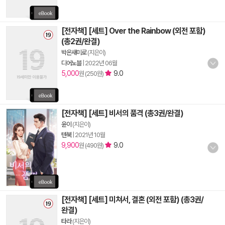
[전자책] [세트] Over the Rainbow (외전 포함)
(총2권/완결)
박온새미로
(지은이)
디어노블
|
2022년 06월
5,000
9.0
원 (250원)
[전자책] [세트] 비서의 품격 (총3권/완결)
윤이
(지은이)
텐북
|
2021년 10월
9,900
9.0
원 (490원)
[전자책] [세트] 미쳐서, 결혼 (외전 포함) (총3권/
완결)
타라
(지은이)