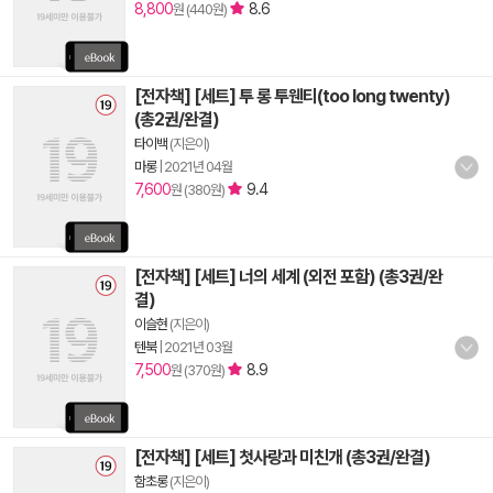
8,800
8.6
원 (440원)
[전자책] [세트] 투 롱 투웬티(too long twenty)
(총2권/완결)
타이백
(지은이)
마롱
|
2021년 04월
7,600
9.4
원 (380원)
[전자책] [세트] 너의 세계 (외전 포함) (총3권/완
결)
이슬현
(지은이)
텐북
|
2021년 03월
7,500
8.9
원 (370원)
[전자책] [세트] 첫사랑과 미친개 (총3권/완결)
함초롱
(지은이)