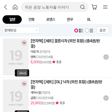
일반
만화
로맨스
판무
BL
옵션
[전자책] [세트] 결혼시차 (외전 포함) (총4권/완
결)
마호가니
(지은이)
텐북
|
2021년 04월
8,500
8.8
원 (420원)
[전자책] [세트] [GL] 낙차 (외전 포함) (총8권/완
결)
계차수열
(지은이)
글램
|
2022년 04월
25,900
9.9
원 (1,290원)