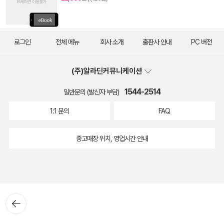
로그인
전체 메뉴
회사 소개
출판사 안내
PC 버전
(주)알라딘커뮤니케이션
1544-2514
일반문의 (발신자 부담)
1:1 문의
FAQ
중고매장 위치, 영업시간 안내
뒤로가
기