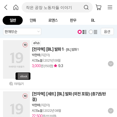
일반
만화
로맨스
판무
BL
옵션
ePub
[전자책] [BL] 발화 1
-
[BL] 발화 1
박현배
(지은이)
시크노블
|
2021년 09월
3,000
9.3
원 (150원)
미리읽기
[전자책] [세트] [BL] 발화 (외전 포함) (총7권/완
결)
박현배
(지은이)
시크노블
|
2022년 08월
22,500
원 (1,120원)