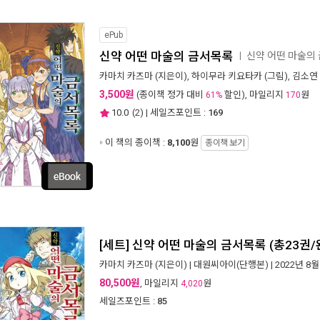
ePub
신약 어떤 마술의 금서목록
신약 어떤 마술의
ㅣ
카마치 카즈마
(지은이),
하이무라 키요타카
(그림),
김소연
3,500원
(종이책 정가 대비
할인), 마일리지
원
61%
170
10.0
(
2
) | 세일즈포인트 :
169
이 책의 종이책 :
8,100
원
종이책 보기
[세트] 신약 어떤 마술의 금서목록 (총23권/
카마치 카즈마
(지은이) |
대원씨아이(단행본)
| 2022년 8월
80,500원
, 마일리지
원
4,020
세일즈포인트 :
85