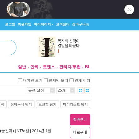
로그인
회원가입
마이페이지
고객센터
장바구니
(0)
일반
만화
로맨스
판타지/무협
BL
대여만 보기
연재만 보기
연재 제외
옵션 설정
25개
선택
장바구니 담기
보관함 담기
마이리스트 담기
장바구니
(옮긴이) |
NT노벨
| 2014년 1월
바로구매