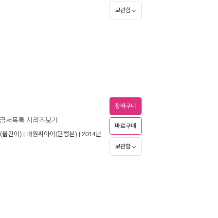
보관함
장바구니
 금서목록 시리즈보기
바로구매
(옮긴이) |
대원씨아이(단행본)
| 2014년
보관함