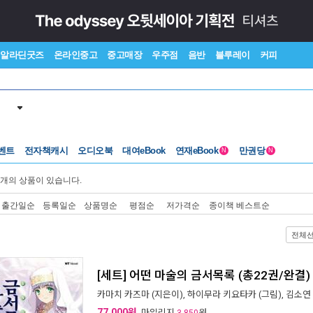
알라딘굿즈
온라인중고
중고매장
우주점
음반
블루레이
커피
벤트
전자책캐시
오디오북
대여eBook
연재eBook
만권당
N
N
개의 상품이 있습니다.
출간일순
등록일순
상품명순
평점순
저가격순
종이책 베스트순
전체
[세트] 어떤 마술의 금서목록 (총22권/완결)
카마치 카즈마
(지은이),
하이무라 키요타카
(그림),
김소연
77,000원
, 마일리지
원