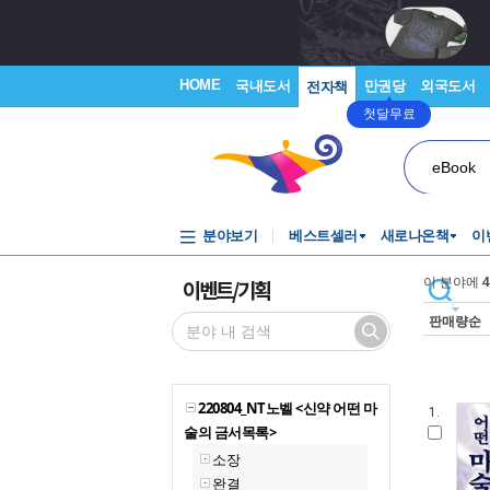
HOME
국내도서
만권당
외국도서
전자책
첫달무료
eBook
분야보기
베스트셀러
새로나온책
이
이벤트/기획
이 분야에
4
판매량순
220804_NT노벨 <신약 어떤 마
1.
술의 금서목록>
소장
완결