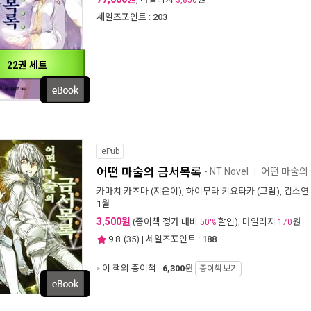
3,850
세일즈포인트 :
203
22권 세트
ePub
어떤 마술의 금서목록
- NT Novel
어떤 마술의
ㅣ
카마치 카즈마
(지은이),
하이무라 키요타카
(그림),
김소연
1월
3,500원
(종이책 정가 대비
할인), 마일리지
원
50%
170
9.8
(
35
) | 세일즈포인트 :
188
이 책의 종이책 :
6,300
원
종이책 보기