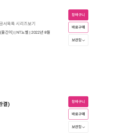
장바구니
 금서목록 시리즈보기
바로구매
(옮긴이) |
NT노벨
| 2022년 8월
보관함
장바구니
완결)
바로구매
보관함