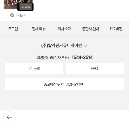
미리읽기
로그인
전체 메뉴
회사 소개
출판사 안내
PC 버전
(주)알라딘커뮤니케이션
1544-2514
일반문의 (발신자 부담)
1:1 문의
FAQ
중고매장 위치, 영업시간 안내
뒤로가
기