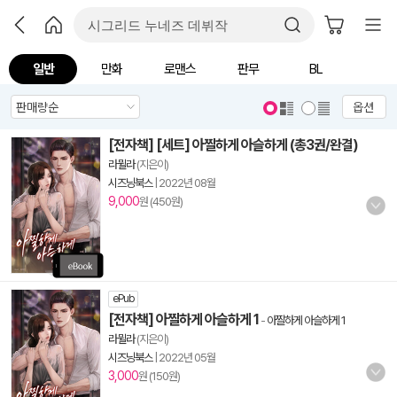
일반
만화
로맨스
판무
BL
옵션
[전자책] [세트] 아찔하게 아슬하게 (총3권/완결)
라뮐라
(지은이)
시즈닝북스
|
2022년 08월
9,000
원 (450원)
ePub
[전자책] 아찔하게 아슬하게 1
-
아찔하게 아슬하게 1
라뮐라
(지은이)
시즈닝북스
|
2022년 05월
3,000
원 (150원)