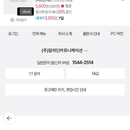
(주)조은세상
|
2022년 08월
5,600
9.0
원 (280원)
20%
종이책 정가 대비
할인
3,200
대여가
원,
7일
미리읽기
로그인
전체 메뉴
회사 소개
출판사 안내
PC 버전
(주)알라딘커뮤니케이션
1544-2514
일반문의 (발신자 부담)
1:1 문의
FAQ
중고매장 위치, 영업시간 안내
뒤로가
기