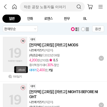
일반
만화
로맨스
판무
BL
옵션
대여
[전자책] [고화질] [라르고] MODS
나츠메 카즈키
(지은이)
(주)조은세상
|
2022년 08월
4,200
8.5
원 (210원)
30%
종이책 정가 대비
할인
2,400
대여가
원,
7일
미리읽기
대여
[전자책] [고화질] [라르고] NIGHTS BEFORE NI
GHT
나츠메 카즈키
(지은이)