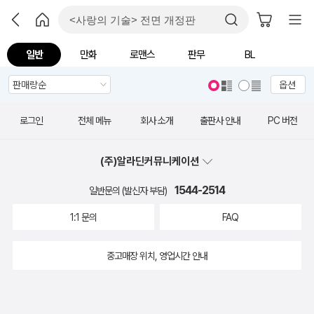
일반
만화
로맨스
판무
BL
옵션
로그인
전체 메뉴
회사 소개
출판사 안내
PC 버전
(주)알라딘커뮤니케이션
1544-2514
일반문의 (발신자 부담)
1:1 문의
FAQ
중고매장 위치, 영업시간 안내