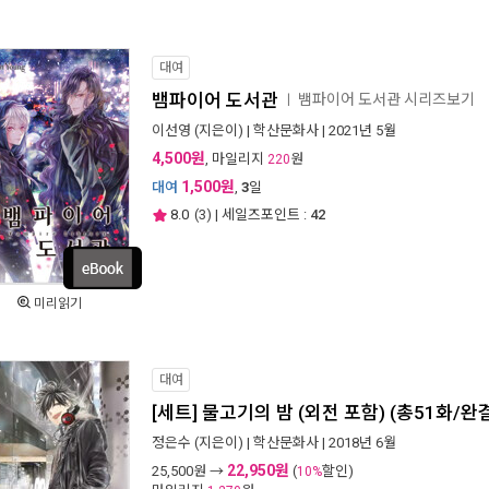
대여
뱀파이어 도서관
뱀파이어 도서관 시리즈보기
ㅣ
이선영
(지은이) |
학산문화사
| 2021년 5월
4,500원
, 마일리지
원
220
1,500원
대여
,
3
일
8.0
(
3
) | 세일즈포인트 :
42
미리읽기
대여
[세트] 물고기의 밤 (외전 포함) (총51화/완
정은수
(지은이) |
학산문화사
| 2018년 6월
22,950원
25,500
원 →
(
할인)
10%