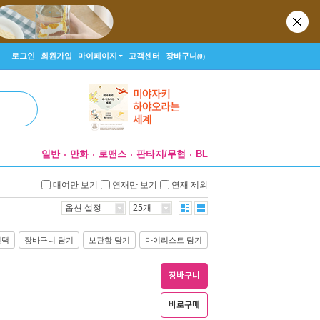
로그인
회원가입
마이페이지
고객센터
장바구니
(0)
일반
만화
로맨스
판타지/무협
BL
대여만 보기
연재만 보기
연재 제외
옵션 설정
25개
선택
장바구니 담기
보관함 담기
마이리스트 담기
장바구니
바로구매