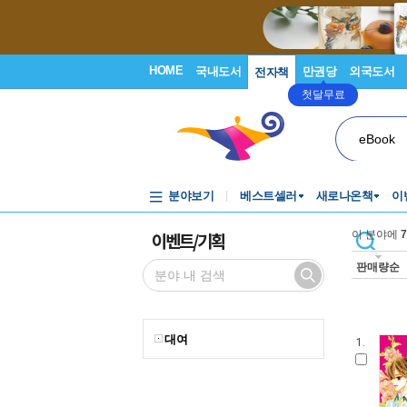
HOME
국내도서
만권당
외국도서
전자책
첫달무료
eBook
분야보기
베스트셀러
새로나온책
이
이벤트/기획
이 분야에
7
판매량순
대여
1.