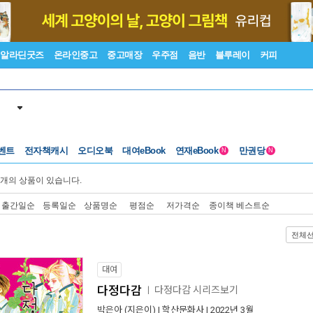
알라딘굿즈
온라인중고
중고매장
우주점
음반
블루레이
커피
벤트
전자책캐시
오디오북
대여eBook
연재eBook
만권당
N
N
개의 상품이 있습니다.
출간일순
등록일순
상품명순
평점순
저가격순
종이책 베스트순
전체
대여
다정다감
다정다감 시리즈보기
ㅣ
박은아
(지은이) |
학산문화사
| 2022년 3월