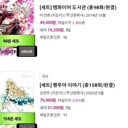
[세트] 뱀파이어 도서관 (총98화/완결)
이선영
(지은이) |
학산문화사
| 2014년 10월
49,000원
, 마일리지
원
2,450
19,200원
대여
,
7
일
세일즈포인트 :
13
98권 세트
대여
[세트] 펠루아 이야기 (총158회/완결)
김연주
(지은이) |
학산문화사
| 2022년 6월
79,000원
, 마일리지
원
3,950
31,000원
대여
,
7
일
세일즈포인트 :
11
158권 세트