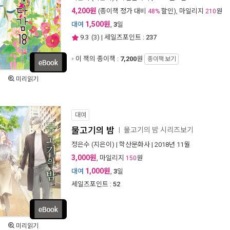
4,200원
(종이책 정가 대비
할인), 마일리지
원
48%
210
1,500원
대여
,
3
일
9.3
(
3
) | 세일즈포인트 :
237
이 책의 종이책 :
7,200
원
종이책 보기
미리읽기
대여
물고기의 밤
물고기의 밤 시리즈보기
ㅣ
정은수
(지은이) |
학산문화사
| 2018년 11월
3,000원
, 마일리지
원
150
1,000원
대여
,
3
일
세일즈포인트 :
52
미리읽기