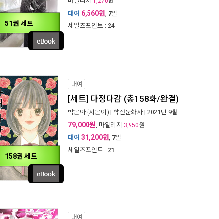
마일리지
원
1,270
6,560원
대여
,
7
일
51권 세트
세일즈포인트 :
24
대여
[세트] 다정다감 (총158화/완결)
박은아
(지은이) |
학산문화사
| 2021년 9월
79,000원
, 마일리지
원
3,950
31,200원
대여
,
7
일
세일즈포인트 :
21
158권 세트
대여