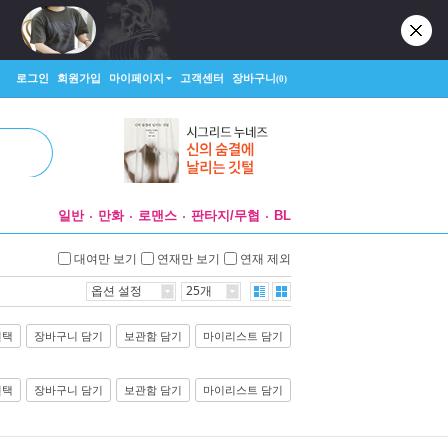
로그인
회원가입
마이페이지
고객센터
장바구니
(0)
일반
만화
로맨스
판타지/무협
BL
대여만 보기
연재만 보기
연재 제외
옵션 설정
25개
선택
장바구니 담기
보관함 담기
마이리스트 담기
선택
장바구니 담기
보관함 담기
마이리스트 담기