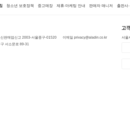
침
청소년 보호정책
중고매장
제휴·마케팅 안내
판매자 매니저
출판사·
고객
신판매업신고 2003-서울중구-01520
이메일 privacy@aladin.co.kr
서울시
구 서소문로 89-31