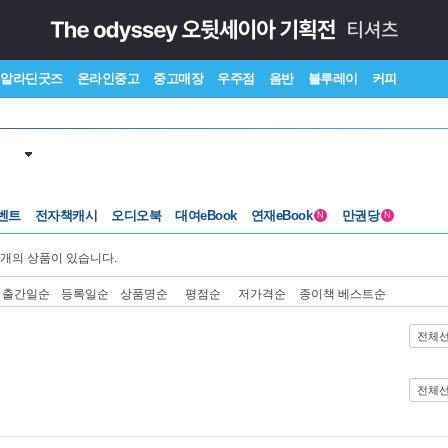
알라딘굿즈
온라인중고
중고매장
우주점
음반
블루레이
커피
벤트
전자책캐시
오디오북
대여eBook
연재eBook
만권당
N
N
개의 상품이 있습니다.
출간일순
등록일순
상품명순
평점순
저가격순
종이책 베스트순
전체
전체