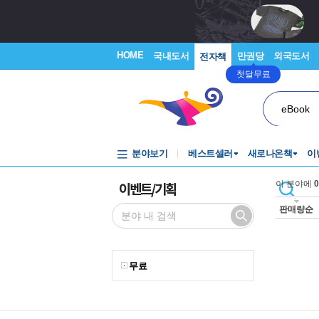
HOME
국내도서
만권당
외국도서
전자책
첫달무료
eBook
분야보기
베스트셀러
새로나온책
이
이벤트/기획
이 분야에
0
판매량순
무료