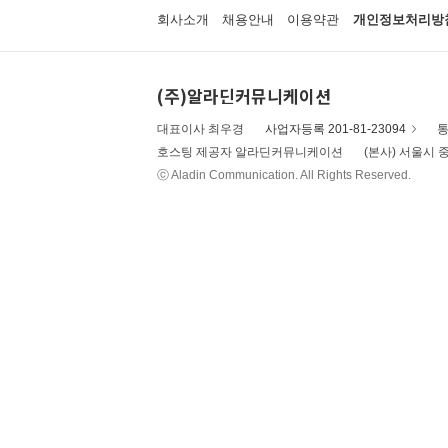
회사소개
채용안내
이용약관
개인정보처리방
(주)알라딘커뮤니케이션
대표이사 최우경
사업자등록 201-81-23094
통
호스팅 제공자 알라딘커뮤니케이션
(본사) 서울시 중
ⓒ Aladin Communication. All Rights Reserved.